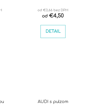
PH
od €3,66 bez DPH
€4,50
od
DETAIL
ou
AUDI s pulzom