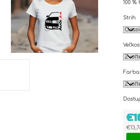
100 % 
Strih
Veľkos
Farba
Dostu
€1
€13,
Jedn