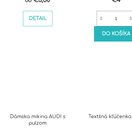
€3,50
€4
od
DETAIL
DO KOŠÍKA
Dámska mikina AUDI s
Textilná kľúčenka
pulzom