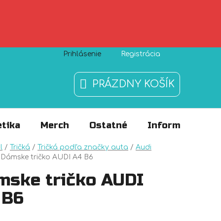
Prihlásenie
Registrácia
Zásady používania súborov cookies
O nás
FAQ
PRÁZDNY KOŠÍK
NÁKUPNÝ
KOŠÍK
tika
Merch
Ostatné
Informácie
v
l
/
Tričká
/
Tričká podľa značky auta
/
Audi
Dámske tričko AUDI A4 B6
mske tričko AUDI
 B6