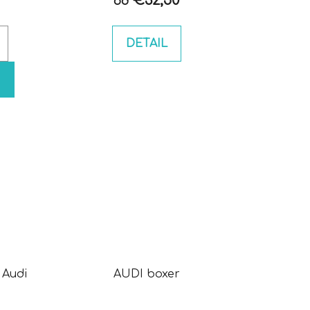
€32,50
od
DETAIL
 Audi
AUDI boxer