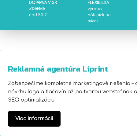
DOPRAVA V SR
FLEXIBILITA
ZDARMA
výroba
nad 50 €
nálepiek na
mieru
Reklamná agentúra Liprint
Zabezpečíme kompletné marketingové riešenia – 
návrhu loga a tlačovín až po tvorbu webstránok 
SEO optimalizáciu.
Viac informácií