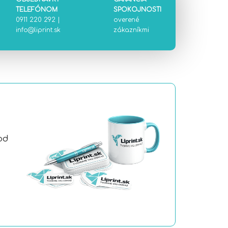
TELEFÓNOM
SPOKOJNOSTI
0911 220 292
|
overené
info@liprint.sk
zákazníkmi
od
a