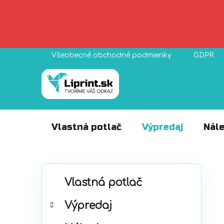
Prejsť
Všeobecné obchodné podmienky
GDPR
na
obsah
Vlastná potlač
Výpredaj
Nále
B
K
Preskočiť
o
Vlastná potlač
a
kategórie
č
t
Výpredaj
n
e
ý
g