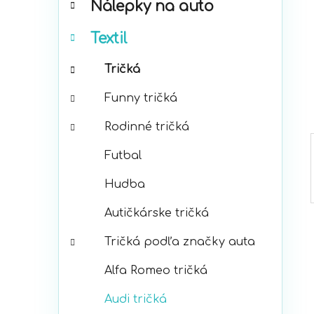
Nálepky na auto
ó
p
r
a
Textil
i
n
e
e
Tričká
l
Funny tričká
Rodinné tričká
Futbal
Hudba
Autičkárske tričká
Tričká podľa značky auta
Alfa Romeo tričká
Audi tričká