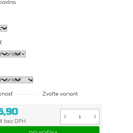
bavlna
ť
pnosť
Zvoľte variant
6,90
74 bez DPH
otková cena: