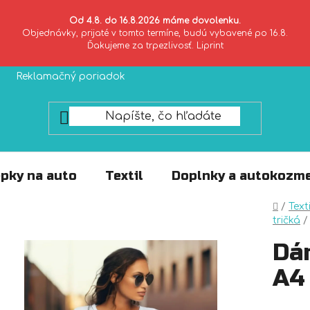
Od 4.8. do 16.8.2026 máme dovolenku.
Objednávky, prijaté v tomto termíne, budú vybavené po 16.8.
Ďakujeme za trpezlivosť. Liprint
Reklamačný poriadok
Zásady ochrany súkromia
pky na auto
Textil
Doplnky a autokozme
Domo
/
Texti
tričká
/
Dá
A4