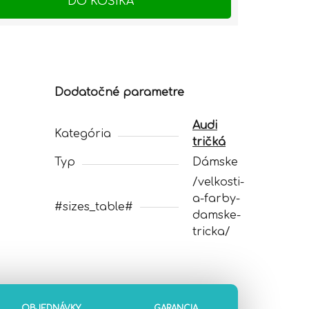
DO KOŠÍKA
Dodatočné parametre
Audi
Kategória
tričká
Typ
Dámske
/velkosti-
a-farby-
#sizes_table#
damske-
tricka/
OBJEDNÁVKY
GARANCIA