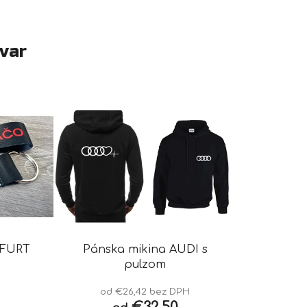
ovar
 FURT
Pánska mikina AUDI s
pulzom
od €26,42 bez DPH