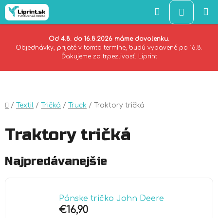
Hľadať
NÁKU
KOŠÍK
Od 4.8. do 16.8.2026 máme dovolenku.
Objednávky, prijaté v tomto termíne, budú vybavené po 16.8.
Ďakujeme za trpezlivosť. Liprint
Prejsť
na
obsah
Domov
/
Textil
/
Tričká
/
Truck
/
Traktory tričká
Traktory tričká
Najpredávanejšie
Pánske tričko John Deere
€16,90