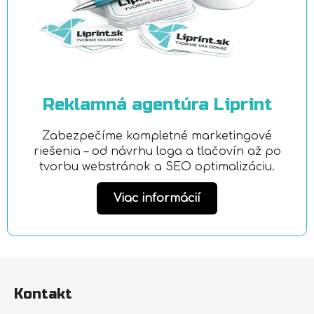
Reklamná agentúra Liprint
Zabezpečíme kompletné marketingové
riešenia – od návrhu loga a tlačovín až po
tvorbu webstránok a SEO optimalizáciu.
Viac informácií
Z
á
Kontakt
p