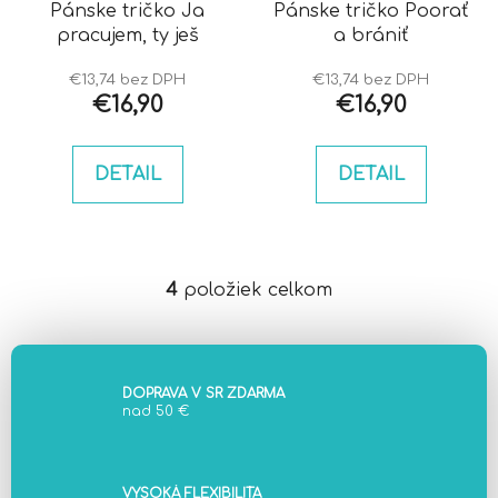
Pánske tričko Ja
Pánske tričko Poorať
pracujem, ty ješ
a brániť
€13,74 bez DPH
€13,74 bez DPH
€16,90
€16,90
DETAIL
DETAIL
4
položiek celkom
O
v
l
á
d
DOPRAVA V SR ZDARMA
nad 50 €
a
c
i
e
VYSOKÁ FLEXIBILITA