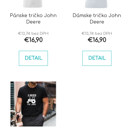
p
u
r
k
o
Pánske tričko John
Dámske tričko John
t
Deere
Deere
d
o
u
v
€13,74 bez DPH
€13,74 bez DPH
k
€16,90
€16,90
t
o
DETAIL
DETAIL
v