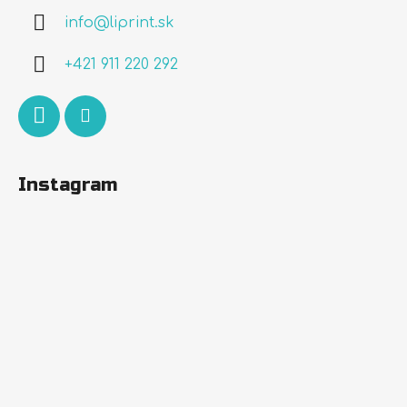
ä
info
@
liprint.sk
t
i
+421 911 220 292
e
Instagram