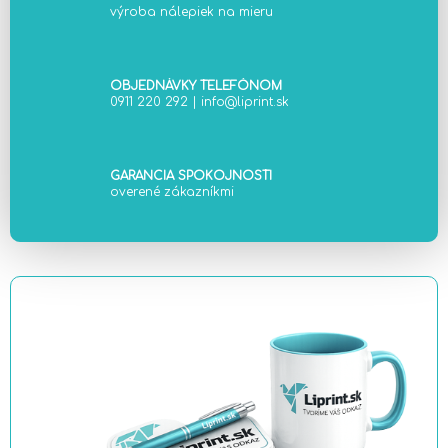
výroba nálepiek na mieru
p
r
v
k
OBJEDNÁVKY TELEFÓNOM
0911 220 292
|
info@liprint.sk
y
v
ý
p
GARANCIA SPOKOJNOSTI
i
overené zákazníkmi
s
u