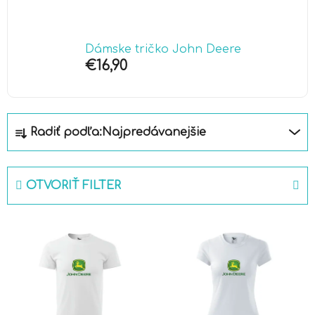
Dámske tričko John Deere
€16,90
R
Radiť podľa:
Najpredávanejšie
a
d
e
OTVORIŤ FILTER
n
i
V
e
ý
p
p
r
i
o
s
d