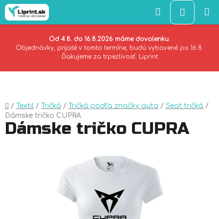
Hľadať
NÁKU
KOŠÍK
Od 4.8. do 16.8.2026 máme dovolenku.
Objednávky, prijaté v tomto termíne, budú vybavené po 16.8.
Ďakujeme za trpezlivosť. Liprint
Prejsť
na
obsah
Domov
/
Textil
/
Tričká
/
Tričká podľa značky auta
/
Seat tričká
/
Dámske tričko CUPRA
Dámske tričko CUPRA