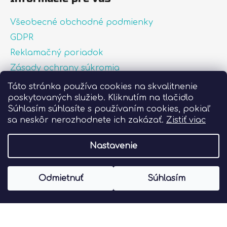
Všeobecné obchodné podmienky
GDPR
Reklamačný poriadok
Zásady ochrany súkromia
Zásady používania súborov cookies
Táto stránka používa cookies na skvalitnenie
poskytovaných služieb. Kliknutím na tlačidlo
O nás
Súhlasím súhlasíte s používaním cookies, pokiaľ
FAQ
sa neskôr nerozhodnete ich zakázať.
Zistiť viac
Postup pri lepení nálepiek
Nastavenie
Vytvoril Shoptet
Odmietnuť
Súhlasím
Copyright 2026
Liprint.sk
. Všetky práva
vyhradené.
Upraviť nastavenie cookies