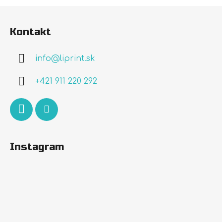
Z
á
Kontakt
p
ä
info
@
liprint.sk
t
i
+421 911 220 292
e
Instagram