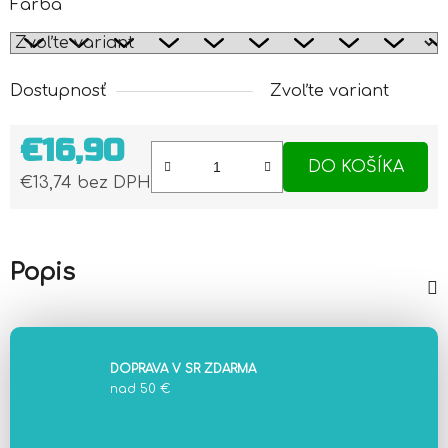
Farba
Dostupnosť
Zvoľte variant
€16,90
DO KOŠÍKA
€13,74 bez DPH
Jednotková cena:
Popis
DOPRAVA V SR ZDARMA
nad 50 €