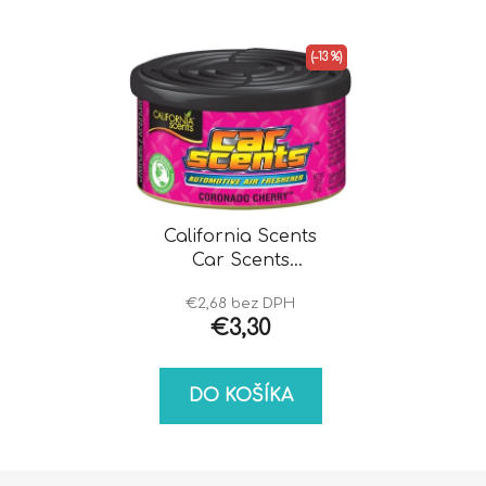
(–13 %)
California Scents
Car Scents
Coronado Cherry
€2,68 bez DPH
€3,30
DO KOŠÍKA
Z