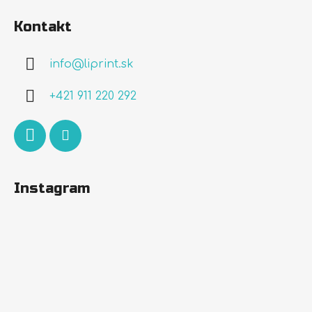
á
Kontakt
p
ä
info
@
liprint.sk
t
i
+421 911 220 292
e
Instagram