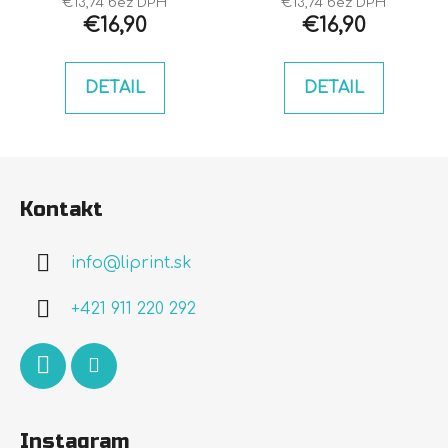
€13,74 bez DPH
€13,74 bez DPH
€16,90
€16,90
DETAIL
DETAIL
Z
á
Kontakt
p
ä
info
@
liprint.sk
t
i
+421 911 220 292
e
Instagram