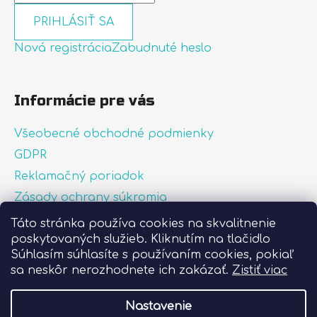
PRIHLÁSIŤ SA
Nová registrácia
Zabudnuté heslo
Informácie pre vás
Všeobecné obchodné podmienky
GDPR
Reklamačný poriadok
Zásady ochrany súkromia
Zásady používania súborov cookies
Táto stránka používa cookies na skvalitnenie
poskytovaných služieb. Kliknutím na tlačidlo
O nás
Súhlasím súhlasíte s používaním cookies, pokiaľ
FAQ
sa neskôr nerozhodnete ich zakázať.
Zistiť viac
Postup pri lepení nálepiek
Nastavenie