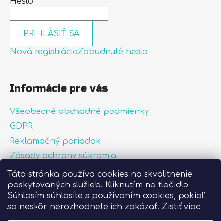
Heslo
PRIHLÁSIŤ SA
Nová registrácia
Zabudnuté heslo
Informácie pre vás
Všeobecné obchodné podmienky
GDPR
Reklamačný poriadok
Zásady ochrany súkromia
Zásady používania súborov cookies
Táto stránka používa cookies na skvalitnenie
poskytovaných služieb. Kliknutím na tlačidlo
O nás
Súhlasím súhlasíte s používaním cookies, pokiaľ
FAQ
sa neskôr nerozhodnete ich zakázať.
Zistiť viac
Postup pri lepení nálepiek