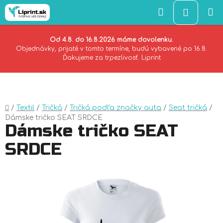
Hľadať
NÁKU
KOŠÍK
Od 4.8. do 16.8.2026 máme dovolenku.
Objednávky, prijaté v tomto termíne, budú vybavené po 16.8.
Ďakujeme za trpezlivosť. Liprint
Prejsť
na
obsah
Domov
/
Textil
/
Tričká
/
Tričká podľa značky auta
/
Seat tričká
/
Dámske tričko SEAT SRDCE
Dámske tričko SEAT
SRDCE