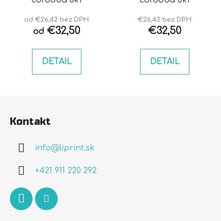
od €26,42 bez DPH
€26,42 bez DPH
€32,50
€32,50
od
DETAIL
DETAIL
Z
á
Kontakt
p
ä
info
@
liprint.sk
t
i
+421 911 220 292
e