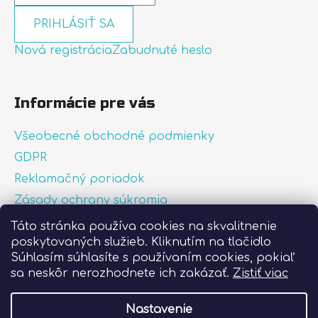
PRIHLÁSIŤ SA
Nová registrácia
Zabudnuté heslo
Informácie pre vás
Všeobecné obchodné podmienky
GDPR
Reklamačný poriadok
Zásady ochrany súkromia
Zásady používania súborov cookies
Táto stránka používa cookies na skvalitnenie
poskytovaných služieb. Kliknutím na tlačidlo
O nás
Súhlasím súhlasíte s používaním cookies, pokiaľ
FAQ
sa neskôr nerozhodnete ich zakázať.
Zistiť viac
Postup pri lepení nálepiek
Nastavenie