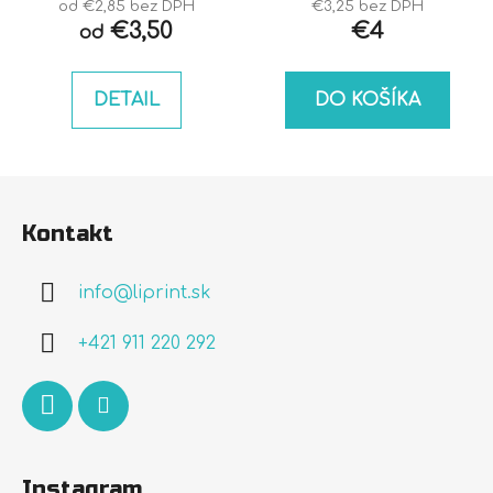
od €2,85 bez DPH
€3,25 bez DPH
€3,50
€4
od
DETAIL
DO KOŠÍKA
Z
á
Kontakt
p
ä
info
@
liprint.sk
t
i
+421 911 220 292
e
Instagram