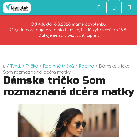
Hľadať
NÁKU
KOŠÍK
Od 4.8. do 16.8.2026 máme dovolenku.
Objednávky, prijaté v tomto termíne, budú vybavené po 16.8.
Ďakujeme za trpezlivosť. Liprint
Prejsť
na
obsah
Domov
/
Textil
/
Tričká
/
Rodinné tričká
/
Rodina
/
Dámske tričko
Som rozmaznaná dcéra matky
Dámske tričko Som
rozmaznaná dcéra matky