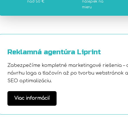
nad 50 €
nálepiek na
mieru
Reklamná agentúra Liprint
Zabezpečíme kompletné marketingové riešenia – 
návrhu loga a tlačovín až po tvorbu webstránok 
SEO optimalizáciu.
Viac informácií