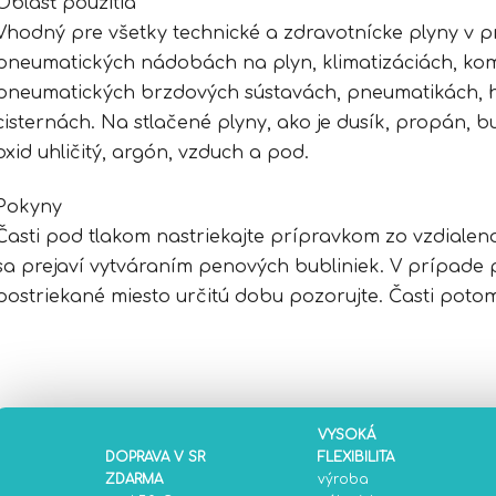
Oblasť použitia
Vhodný pre všetky technické a zdravotnícke plyny v
pneumatických nádobách na plyn, klimatizáciách, kom
pneumatických brzdových sústavách, pneumatikách, h
cisternách. Na stlačené plyny, ako je dusík, propán, bu
oxid uhličitý, argón, vzduch a pod.
Pokyny
Časti pod tlakom nastriekajte prípravkom zo vzdialeno
sa prejaví vytváraním penových bubliniek. V prípade
postriekané miesto určitú dobu pozorujte. Časti poto
VYSOKÁ
DOPRAVA V SR
FLEXIBILITA
ZDARMA
výroba