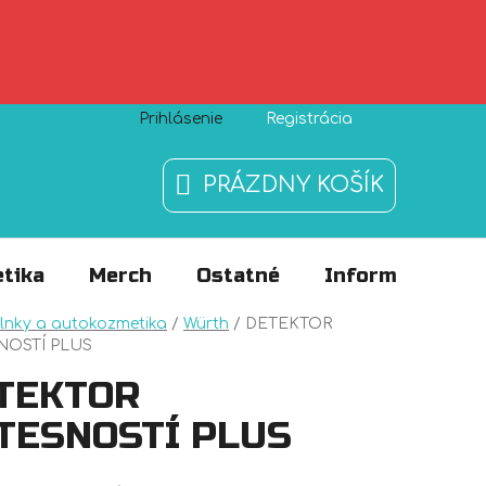
Prihlásenie
Registrácia
Zásady používania súborov cookies
O nás
FAQ
PRÁZDNY KOŠÍK
NÁKUPNÝ
KOŠÍK
tika
Merch
Ostatné
Informácie
v
lnky a autokozmetika
/
Würth
/
DETEKTOR
NOSTÍ PLUS
TEKTOR
TESNOSTÍ PLUS