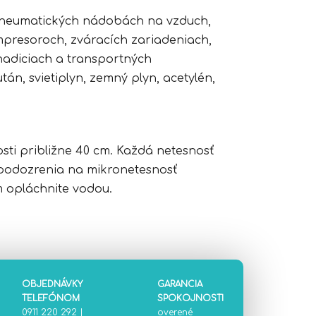
 pneumatických nádobách na vzduch,
presoroch, zváracích zariadeniach,
adiciach a transportných
tán, svietiplyn, zemný plyn, acetylén,
sti približne 40 cm. Každá netesnosť
 podozrenia na mikronetesnosť
m opláchnite vodou.
OBJEDNÁVKY
GARANCIA
TELEFÓNOM
SPOKOJNOSTI
0911 220 292
|
overené