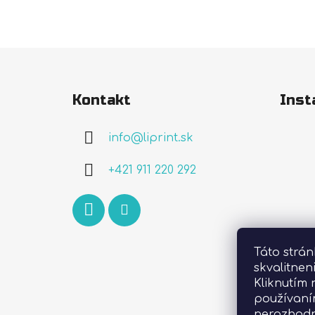
Z
á
Kontakt
Inst
p
ä
info
@
liprint.sk
t
i
+421 911 220 292
e
Táto strá
skvalitnen
Kliknutím 
používaní
nerozhodn