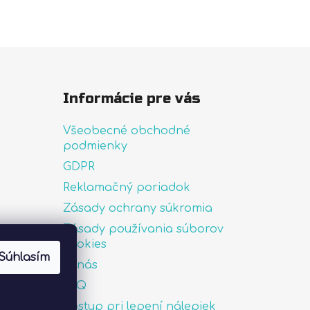
Informácie pre vás
Všeobecné obchodné
podmienky
GDPR
Reklamačný poriadok
Zásady ochrany súkromia
Zásady používania súborov
uté
cookies
Súhlasím
O nás
FAQ
Postup pri lepení nálepiek