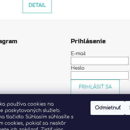
DETAIL
agram
Prihlásenie
E-mail
Heslo
PRIHLÁSIŤ SA
Nová registrácia
Zabudn
nka používa cookies na
heslo
Odmietnuť
Sledovať na Instagrame
ie poskytovaných služieb.
na tlačidlo Súhlasím súhlasíte s
m cookies, pokiaľ sa neskôr
ete ich zakázať.
Zistiť viac