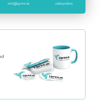
info@liprint.sk
zákazníkmi
od
a