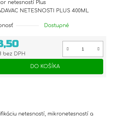
or netesností Plus
DAVAC NETESNOSTI PLUS 400ML
pnosť
Dostupné
3,50
98 bez DPH
otková cena:
DO KOŠÍKA
ikáciu netesností, mikronetesností a