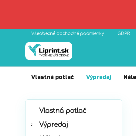
Prejsť
Všeobecné obchodné podmienky
GDPR
na
obsah
Vlastná potlač
Výpredaj
Nále
B
K
Preskočiť
o
Vlastná potlač
a
kategórie
č
t
Výpredaj
n
e
ý
g