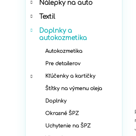
Nálepky na auto
ó
p
r
a
Textil
i
n
e
e
Doplnky a
l
autokozmetika
Autokozmetika
Pre detailerov
Kľúčenky a kartičky
Štítky na výmenu oleja
Doplnky
Okrasné ŠPZ
Uchytenie na ŠPZ