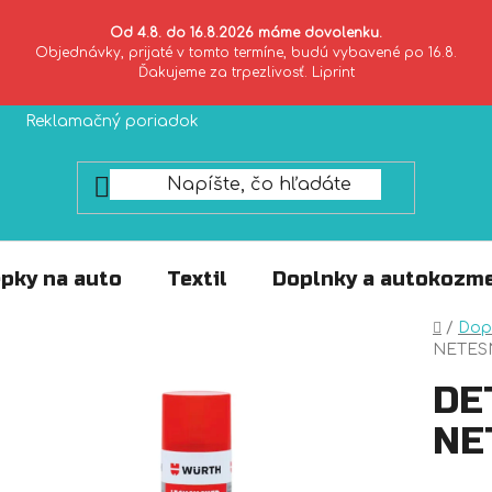
Od 4.8. do 16.8.2026 máme dovolenku.
Objednávky, prijaté v tomto termíne, budú vybavené po 16.8.
Ďakujeme za trpezlivosť. Liprint
Reklamačný poriadok
Zásady ochrany súkromia
pky na auto
Textil
Doplnky a autokozme
Domo
/
Dop
NETES
DE
NE