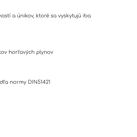
tí a únikov, ktoré sa vyskytujú iba
kov horľavých plynov
podľa normy DIN51421