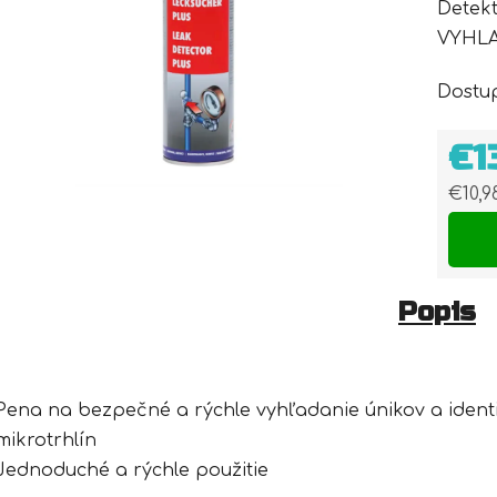
Detekt
VYHLA
Dostu
€1
€10,
Jedn
Popis
Pena na bezpečné a rýchle vyhľadanie únikov a identif
mikrotrhlín
Jednoduché a rýchle použitie