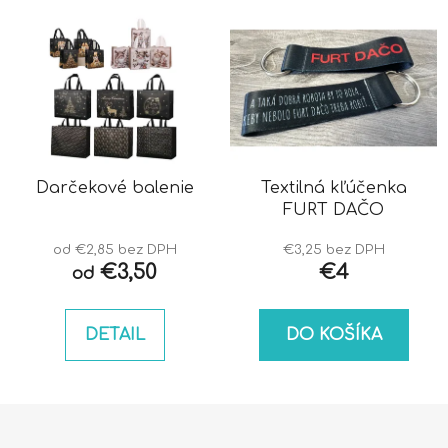
Darčekové balenie
Textilná kľúčenka
FURT DAČO
od €2,85 bez DPH
€3,25 bez DPH
€3,50
€4
od
DETAIL
DO KOŠÍKA
Z
á