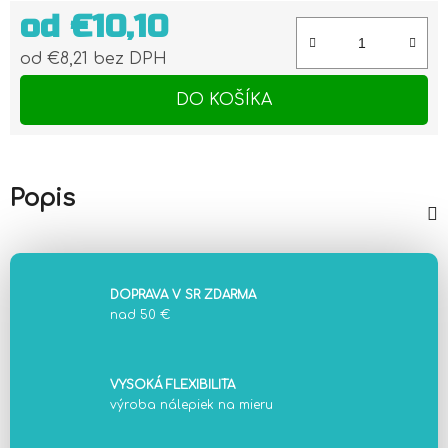
od
€10,10
od
€8,21
bez DPH
Jednotková cena:
DO KOŠÍKA
Popis
DOPRAVA V SR ZDARMA
nad 50 €
VYSOKÁ FLEXIBILITA
výroba nálepiek na mieru