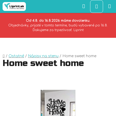
Hľadať
NÁKU
KOŠÍK
Od 4.8. do 16.8.2026 máme dovolenku.
Objednávky, prijaté v tomto termíne, budú vybavené po 16.8.
Ďakujeme za trpezlivosť. Liprint
Prejsť
na
obsah
Domov
/
Ostatné
/
Nápisy na stenu
/
Home sweet home
Home sweet home