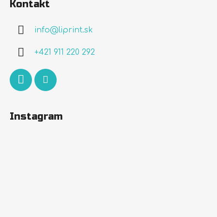
Kontakt
p
ä
info
@
liprint.sk
t
i
+421 911 220 292
e
Instagram