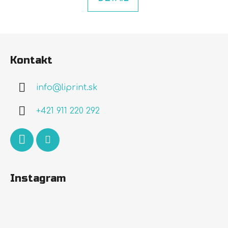
Z
á
Kontakt
p
ä
info
@
liprint.sk
t
i
+421 911 220 292
e
Instagram