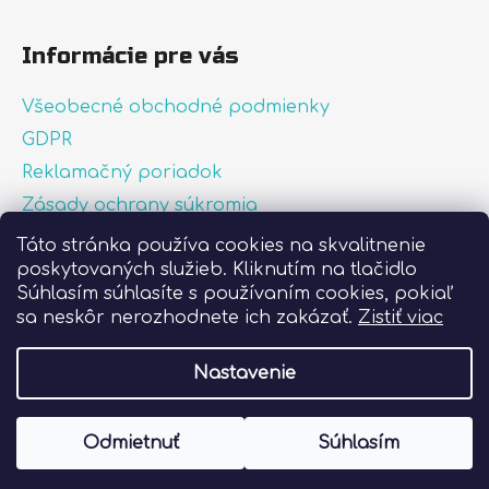
Informácie pre vás
Všeobecné obchodné podmienky
GDPR
Reklamačný poriadok
Zásady ochrany súkromia
Zásady používania súborov cookies
Táto stránka používa cookies na skvalitnenie
poskytovaných služieb. Kliknutím na tlačidlo
O nás
Súhlasím súhlasíte s používaním cookies, pokiaľ
FAQ
sa neskôr nerozhodnete ich zakázať.
Zistiť viac
Postup pri lepení nálepiek
Nastavenie
Vytvoril Shoptet
Odmietnuť
Súhlasím
Copyright 2026
Liprint.sk
. Všetky práva
vyhradené.
Upraviť nastavenie cookies