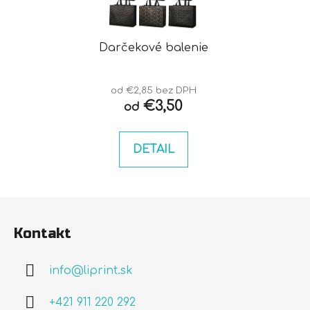
Darčekové balenie
od €2,85 bez DPH
€3,50
od
DETAIL
Z
á
Kontakt
p
ä
info
@
liprint.sk
t
i
+421 911 220 292