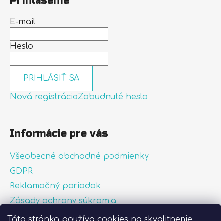
Prihlásenie
E-mail
Heslo
PRIHLÁSIŤ SA
Nová registrácia
Zabudnuté heslo
Informácie pre vás
Všeobecné obchodné podmienky
GDPR
Reklamačný poriadok
Zásady ochrany súkromia
Zásady používania súborov cookies
Táto stránka používa cookies na skvalitnenie