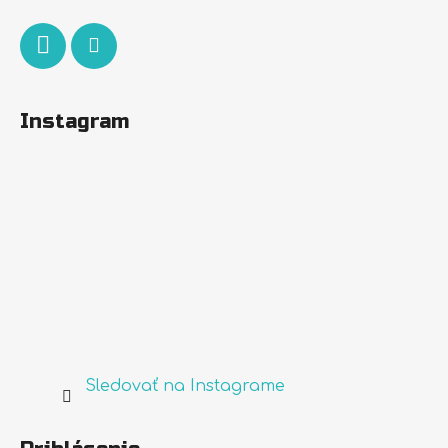
e
Instagram
Sledovať na Instagrame