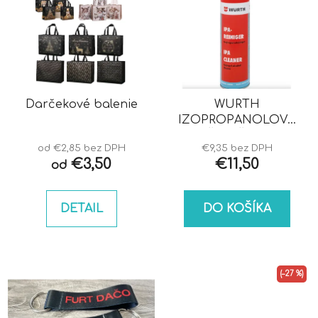
Darčekové balenie
WURTH
IZOPROPANOLOVÝ
ČISTIČ IPA
od €2,85 bez DPH
€9,35 bez DPH
€3,50
€11,50
od
DETAIL
DO KOŠÍKA
(–27 %)