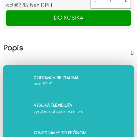
od
€2,85
bez DPH
Jednotková cena:
DO KOŠÍKA
Popis
DOPRAVA V SR ZDARMA
nad 50 €
VYSOKÁ FLEXIBILITA
výroba nálepiek na mieru
OBJEDNÁVKY TELEFÓNOM