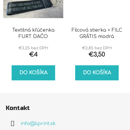
Textilná kľúčenka
Filcová stierka + FILC
FURT DAČO
GRÁTIS modrá
€3,25 bez DPH
€2,85 bez DPH
€4
€3,50
DO KOŠÍKA
DO KOŠÍKA
Z
á
Kontakt
p
ä
info
@
liprint.sk
t