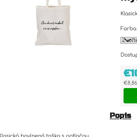
Klasic
Farba
Dostu
€1
€8,8
Jedn
Popis
Klasická bavlnená taška s potlačou.