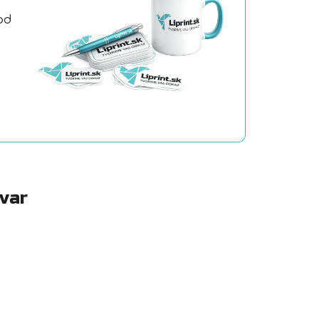
od
a
ovar