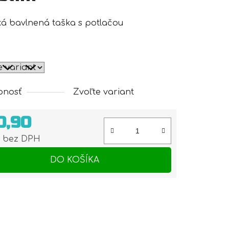
ká bavlnená taška s potlačou
pnosť
Zvoľte variant
0,90
6 bez DPH
otková cena:
DO KOŠÍKA