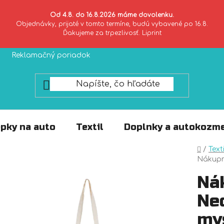
Od 4.8. do 16.8.2026 máme dovolenku.
Objednávky, prijaté v tomto termíne, budú vybavené po 16.8.
Ďakujeme za trpezlivosť. Liprint
Reklamačný poriadok
Zásady ochrany súkromia
pky na auto
Textil
Doplnky a autokozme
Domo
/
Texti
Nákupná
Ná
Nec
my