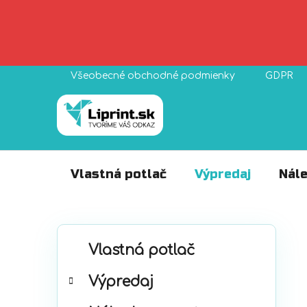
Prejsť
Všeobecné obchodné podmienky
GDPR
na
obsah
Vlastná potlač
Výpredaj
Nále
B
K
Preskočiť
o
Vlastná potlač
a
kategórie
č
t
Výpredaj
n
e
ý
g