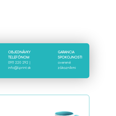
OBJEDNÁVKY
GARANCIA
TELEFÓNOM
SPOKOJNOSTI
0911 220 292
|
overené
info@liprint.sk
zákazníkmi