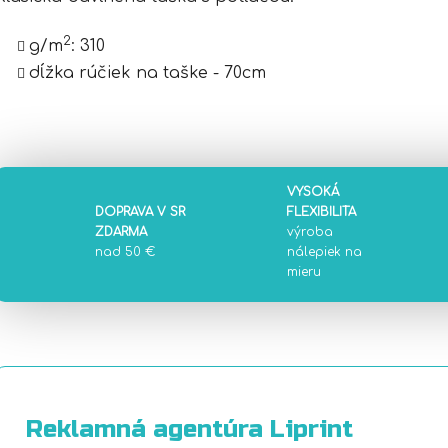
2
g/m
:
310
dĺžka rúčiek na taške - 70cm
VYSOKÁ
DOPRAVA V SR
FLEXIBILITA
ZDARMA
výroba
nad 50 €
nálepiek na
mieru
Reklamná agentúra Liprint