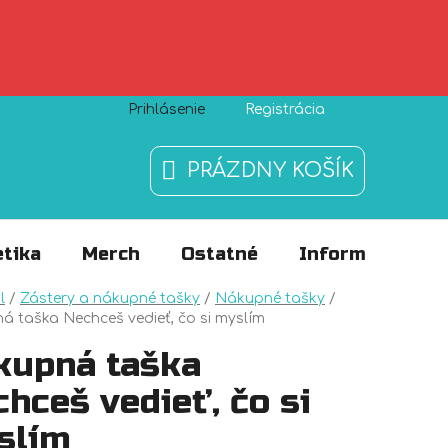
Prihlásenie
Registrácia
Zásady používania súborov cookies
O nás
FAQ
PRÁZDNY KOŠÍK
NÁKUPNÝ
KOŠÍK
tika
Merch
Ostatné
Informácie
v
l
/
Zástery a nákupné tašky
/
Nákupné tašky
/
 taška Nechceš vedieť, čo si myslím
kupná taška
hceš vedieť, čo si
slím