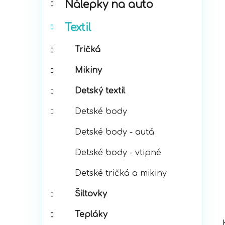
Nálepky na auto
ó
p
r
a
Textil
i
n
e
e
Tričká
l
Mikiny
Detský textil
Detské body
Detské body - autá
Detské body - vtipné
Detské tričká a mikiny
Šiltovky
Tepláky