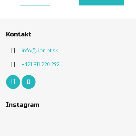
Z
á
Kontakt
p
ä
info
@
liprint.sk
t
i
+421 911 220 292
e
Instagram