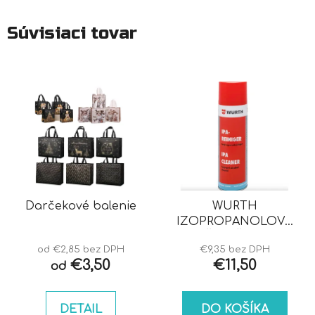
Súvisiaci tovar
Darčekové balenie
WURTH
IZOPROPANOLOVÝ
ČISTIČ IPA
od €2,85 bez DPH
€9,35 bez DPH
€3,50
€11,50
od
DETAIL
DO KOŠÍKA