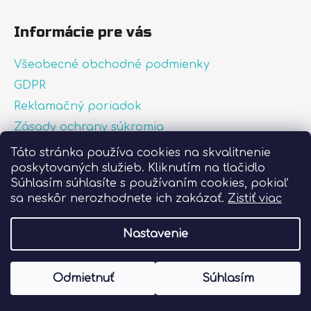
Informácie pre vás
Všeobecné obchodné podmienky
GDPR
Reklamačný poriadok
Zásady ochrany súkromia
Zásady používania súborov cookies
Táto stránka používa cookies na skvalitnenie
poskytovaných služieb. Kliknutím na tlačidlo
O nás
Súhlasím súhlasíte s používaním cookies, pokiaľ
FAQ
sa neskôr nerozhodnete ich zakázať.
Zistiť viac
Postup pri lepení nálepiek
Nastavenie
Vytvoril Shoptet
Odmietnuť
Súhlasím
Copyright 2026
Liprint.sk
. Všetky práva
vyhradené.
Upraviť nastavenie cookies