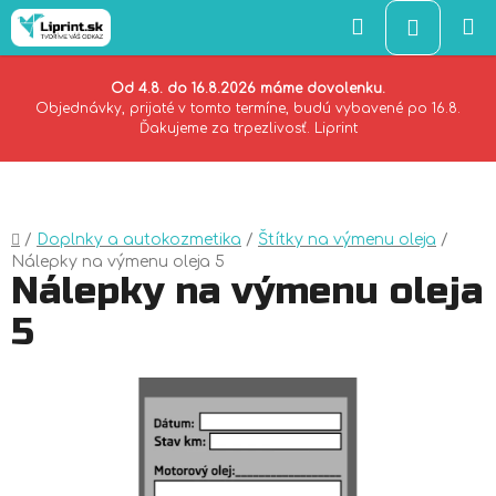
Hľadať
NÁKU
KOŠÍK
Od 4.8. do 16.8.2026 máme dovolenku.
Objednávky, prijaté v tomto termíne, budú vybavené po 16.8.
Ďakujeme za trpezlivosť. Liprint
Prejsť
na
obsah
Domov
/
Doplnky a autokozmetika
/
Štítky na výmenu oleja
/
Nálepky na výmenu oleja 5
Nálepky na výmenu oleja
5