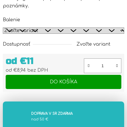
poznámky.
Balenie
Dostupnosť
Zvoľte variant
od
€11
od
€8,94
bez DPH
Jednotková cena:
DO KOŠÍKA
DOPRAVA V SR ZDARMA
nad 50 €