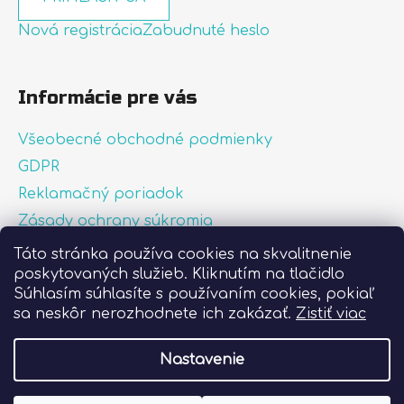
Nová registrácia
Zabudnuté heslo
Informácie pre vás
Všeobecné obchodné podmienky
GDPR
Reklamačný poriadok
Zásady ochrany súkromia
Zásady používania súborov cookies
Táto stránka používa cookies na skvalitnenie
poskytovaných služieb. Kliknutím na tlačidlo
O nás
Súhlasím súhlasíte s používaním cookies, pokiaľ
FAQ
sa neskôr nerozhodnete ich zakázať.
Zistiť viac
Postup pri lepení nálepiek
Nastavenie
Vytvoril Shoptet