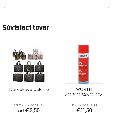
Súvisiaci tovar
Darčekové balenie
WURTH
IZOPROPANOLOVÝ
ČISTIČ IPA
od €2,85 bez DPH
€9,35 bez DPH
€3,50
€11,50
od