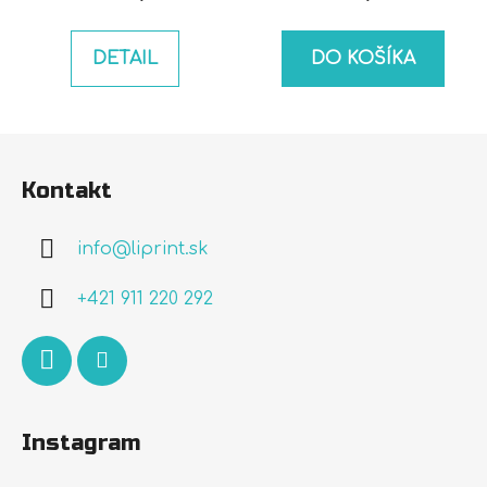
DETAIL
DO KOŠÍKA
Z
á
Kontakt
p
ä
info
@
liprint.sk
t
i
+421 911 220 292
e
Instagram