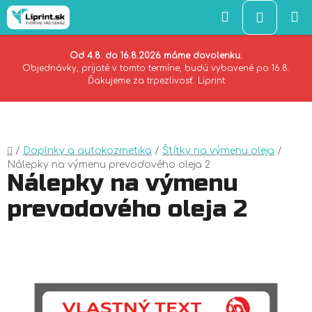
Hľadať
NÁKU
KOŠÍK
Od 4.8. do 16.8.2026 máme dovolenku.
Objednávky, prijaté v tomto termíne, budú vybavené po 16.8.
Ďakujeme za trpezlivosť. Liprint
Prejsť
na
obsah
Domov
/
Doplnky a autokozmetika
/
Štítky na výmenu oleja
/
Nálepky na výmenu prevodového oleja 2
Nálepky na výmenu
prevodového oleja 2