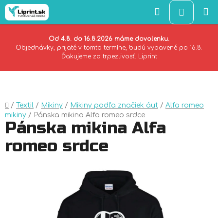
Hľadať
NÁKU
KOŠÍK
Od 4.8. do 16.8.2026 máme dovolenku.
Objednávky, prijaté v tomto termíne, budú vybavené po 16.8.
Ďakujeme za trpezlivosť. Liprint
Prejsť
na
obsah
Domov
/
Textil
/
Mikiny
/
Mikiny podľa značiek áut
/
Alfa romeo
mikiny
/
Pánska mikina Alfa romeo srdce
Pánska mikina Alfa
romeo srdce