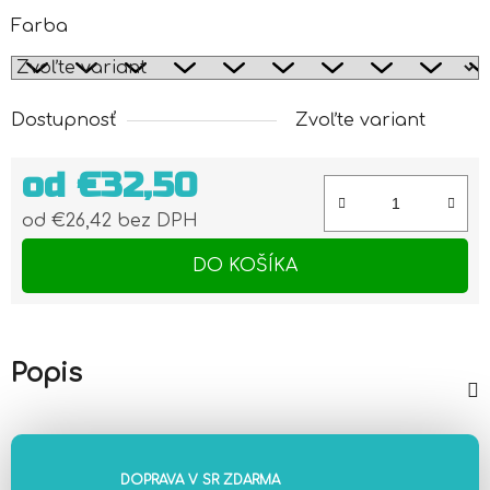
Farba
Dostupnosť
Zvoľte variant
od
€32,50
od
€26,42
bez DPH
Jednotková cena:
DO KOŠÍKA
Popis
DOPRAVA V SR ZDARMA