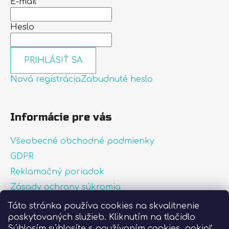
E-mail
Heslo
PRIHLÁSIŤ SA
Nová registrácia
Zabudnuté heslo
Informácie pre vás
Všeobecné obchodné podmienky
GDPR
Reklamačný poriadok
Zásady ochrany súkromia
Zásady používania súborov cookies
Táto stránka používa cookies na skvalitnenie
poskytovaných služieb. Kliknutím na tlačidlo
O nás
Súhlasím súhlasíte s používaním cookies, pokiaľ