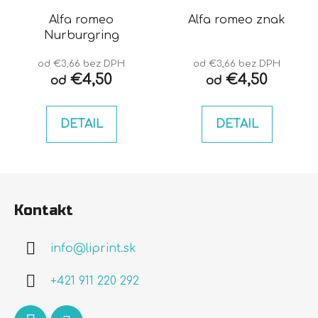
Alfa romeo
Alfa romeo znak
Nurburgring
od €3,66 bez DPH
od €3,66 bez DPH
€4,50
€4,50
od
od
DETAIL
DETAIL
Z
á
Kontakt
p
ä
info
@
liprint.sk
t
i
+421 911 220 292
e