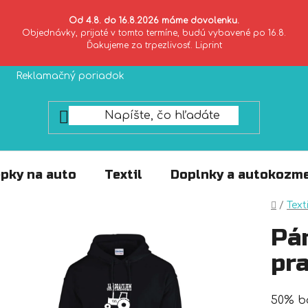
Od 4.8. do 16.8.2026 máme dovolenku.
Objednávky, prijaté v tomto termíne, budú vybavené po 16.8.
Ďakujeme za trpezlivosť. Liprint
Reklamačný poriadok
Zásady ochrany súkromia
pky na auto
Textil
Doplnky a autokozme
Domo
/
Texti
Pá
pra
50% ba