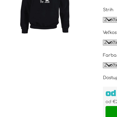
Strih
Veľkos
Farba
Dostu
o
od
€
Jedn