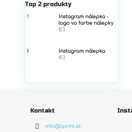
Top 2 produkty
Instagram nálepka -
logo vo farbe nálepky
€3
Instagram nálepka
€3
Z
á
Kontakt
Inst
p
ä
info
@
liprint.sk
t