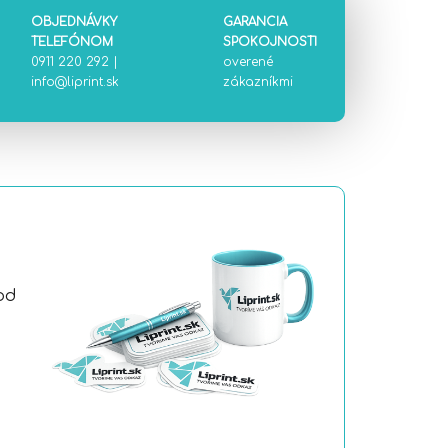
OBJEDNÁVKY
GARANCIA
TELEFÓNOM
SPOKOJNOSTI
0911 220 292
|
overené
info@liprint.sk
zákazníkmi
od
a