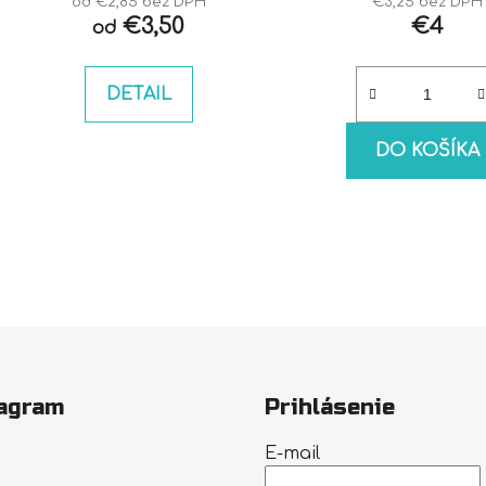
od €2,85 bez DPH
€3,25 bez DPH
€3,50
€4
od
DETAIL
DO KOŠÍKA
agram
Prihlásenie
E-mail