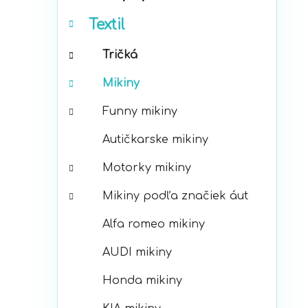
p
r
a
Textil
i
n
e
e
Tričká
l
Mikiny
Funny mikiny
Autičkarske mikiny
Motorky mikiny
Mikiny podľa značiek áut
Alfa romeo mikiny
AUDI mikiny
Honda mikiny