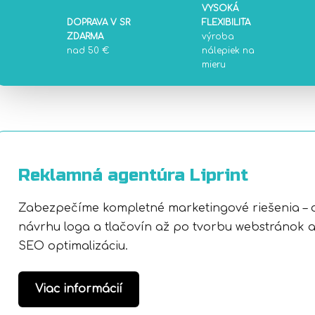
VYSOKÁ
DOPRAVA V SR
FLEXIBILITA
ZDARMA
výroba
nad 50 €
nálepiek na
mieru
Reklamná agentúra Liprint
Zabezpečíme kompletné marketingové riešenia – 
návrhu loga a tlačovín až po tvorbu webstránok 
SEO optimalizáciu.
Viac informácií