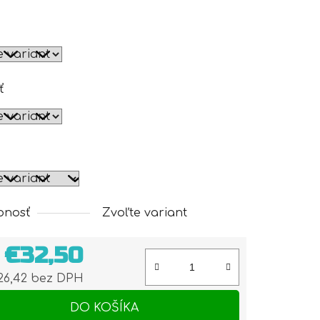
ť
pnosť
Zvoľte variant
d
€32,50
26,42
bez DPH
otková cena:
DO KOŠÍKA