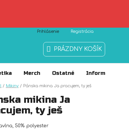
Prihlásenie
Registrácia
Zásady používania súborov cookies
O nás
FAQ
PRÁZDNY KOŠÍK
NÁKUPNÝ
KOŠÍK
tika
Merch
Ostatné
Informácie
v
l
/
Mikiny
/
Pánska mikina Ja pracujem, ty ješ
nska mikina Ja
cujem, ty ješ
vlna, 50% polyester