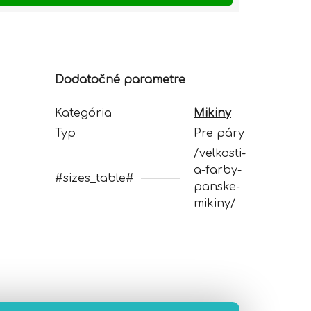
Dodatočné parametre
Kategória
Mikiny
Typ
Pre páry
/velkosti-
a-farby-
#sizes_table#
panske-
mikiny/