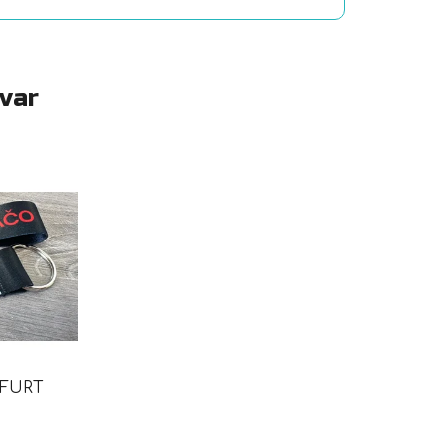
ovar
 FURT