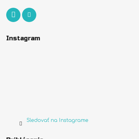
e
Instagram
Sledovať na Instagrame