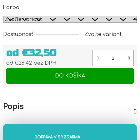
Farba
Dostupnosť
Zvoľte variant
od
€32,50
od
€26,42
bez DPH
Jednotková cena:
DO KOŠÍKA
Popis
DOPRAVA V SR ZDARMA