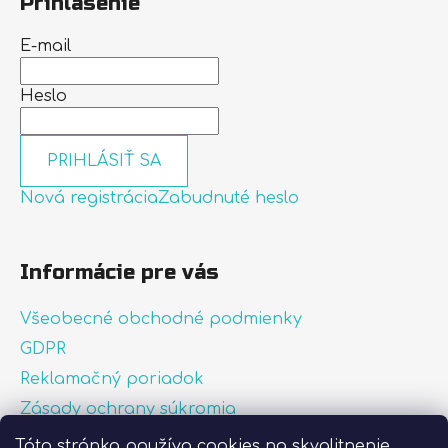
Prihlásenie
E-mail
Heslo
PRIHLÁSIŤ SA
Nová registrácia
Zabudnuté heslo
Informácie pre vás
Všeobecné obchodné podmienky
GDPR
Reklamačný poriadok
Zásady ochrany súkromia
Zásady používania súborov cookies
Táto stránka používa cookies na skvalitnenie