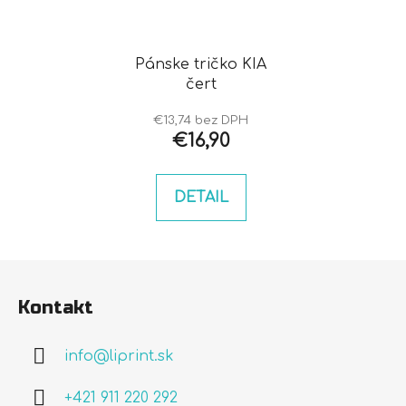
Pánske tričko KIA
čert
€13,74 bez DPH
€16,90
DETAIL
Z
á
Kontakt
p
ä
info
@
liprint.sk
t
i
+421 911 220 292