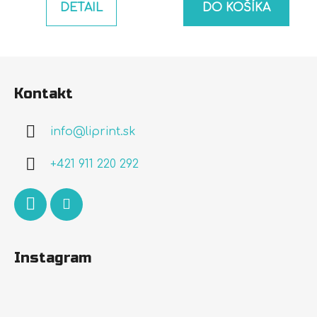
DETAIL
DO KOŠÍKA
Z
á
Kontakt
p
ä
info
@
liprint.sk
t
i
+421 911 220 292
e
Instagram