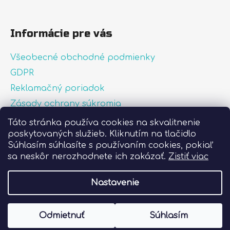
Informácie pre vás
Všeobecné obchodné podmienky
GDPR
Reklamačný poriadok
Zásady ochrany súkromia
Zásady používania súborov cookies
Táto stránka používa cookies na skvalitnenie
poskytovaných služieb. Kliknutím na tlačidlo
O nás
Súhlasím súhlasíte s používaním cookies, pokiaľ
FAQ
sa neskôr nerozhodnete ich zakázať.
Zistiť viac
Postup pri lepení nálepiek
Nastavenie
Vytvoril Shoptet
Odmietnuť
Súhlasím
Copyright 2026
Liprint.sk
. Všetky práva
vyhradené.
Upraviť nastavenie cookies