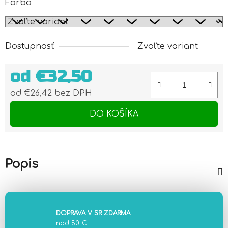
Farba
Dostupnosť
Zvoľte variant
od
€32,50
od
€26,42
bez DPH
Jednotková cena:
DO KOŠÍKA
Popis
DOPRAVA V SR ZDARMA
nad 50 €