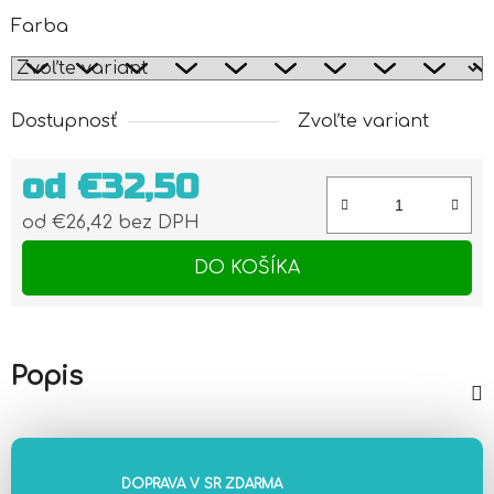
Farba
Dostupnosť
Zvoľte variant
od
€32,50
od
€26,42
bez DPH
Jednotková cena:
DO KOŠÍKA
Popis
DOPRAVA V SR ZDARMA