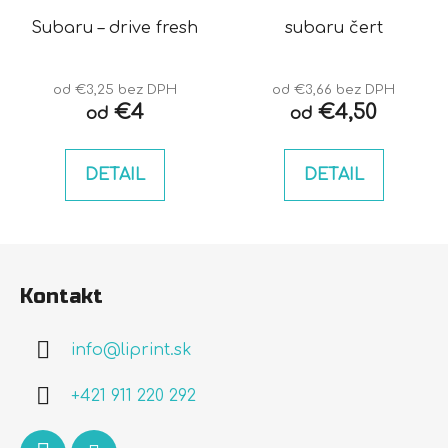
Subaru – drive fresh
subaru čert
od €3,25 bez DPH
od €3,66 bez DPH
€4
€4,50
od
od
DETAIL
DETAIL
Z
á
Kontakt
p
ä
info
@
liprint.sk
t
i
+421 911 220 292
e