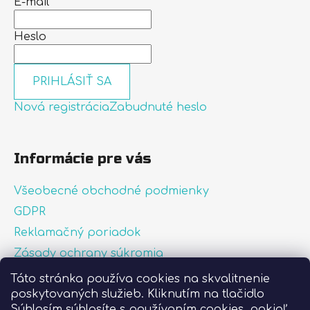
E-mail
Heslo
PRIHLÁSIŤ SA
Nová registrácia
Zabudnuté heslo
Informácie pre vás
Všeobecné obchodné podmienky
GDPR
Reklamačný poriadok
Zásady ochrany súkromia
Zásady používania súborov cookies
Táto stránka používa cookies na skvalitnenie
poskytovaných služieb. Kliknutím na tlačidlo
O nás
Súhlasím súhlasíte s používaním cookies, pokiaľ