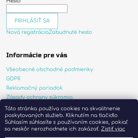
Heslo
PRIHLÁSIŤ SA
Nová registrácia
Zabudnuté heslo
Informácie pre vás
Všeobecné obchodné podmienky
GDPR
Reklamačný poriadok
Zásady ochrany súkromia
Zásady používania súborov cookies
Táto stránka používa cookies na skvalitnenie
poskytovaných služieb. Kliknutím na tlačidlo
O nás
Súhlasím súhlasíte s používaním cookies, pokiaľ
FAQ
sa neskôr nerozhodnete ich zakázať.
Zistiť viac
Postup pri lepení nálepiek