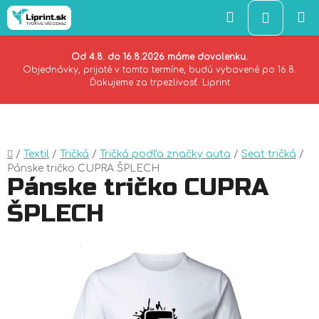
Hľadať
NÁKU
KOŠÍK
Od 4.8. do 16.8.2026 máme dovolenku.
Objednávky, prijaté v tomto termíne, budú vybavené po 16.8.
Ďakujeme za trpezlivosť. Liprint
Prejsť
na
obsah
Domov
/
Textil
/
Tričká
/
Tričká podľa značky auta
/
Seat tričká
/
Pánske tričko CUPRA ŠPLECH
Pánske tričko CUPRA
ŠPLECH