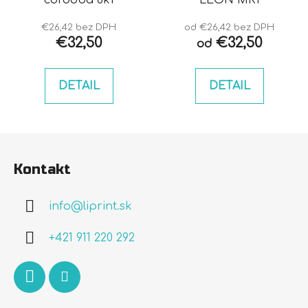
€26,42 bez DPH
od €26,42 bez DPH
€32,50
€32,50
od
DETAIL
DETAIL
Z
á
Kontakt
p
ä
info
@
liprint.sk
t
i
+421 911 220 292
e