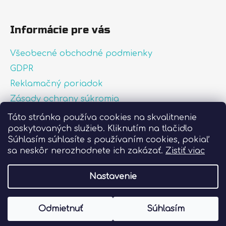
Informácie pre vás
Všeobecné obchodné podmienky
GDPR
Reklamačný poriadok
Zásady ochrany súkromia
Zásady používania súborov cookies
Táto stránka používa cookies na skvalitnenie
poskytovaných služieb. Kliknutím na tlačidlo
O nás
Súhlasím súhlasíte s používaním cookies, pokiaľ
FAQ
sa neskôr nerozhodnete ich zakázať.
Zistiť viac
Postup pri lepení nálepiek
Nastavenie
Vytvoril Shoptet
Odmietnuť
Súhlasím
Copyright 2026
Liprint.sk
. Všetky práva
vyhradené.
Upraviť nastavenie cookies