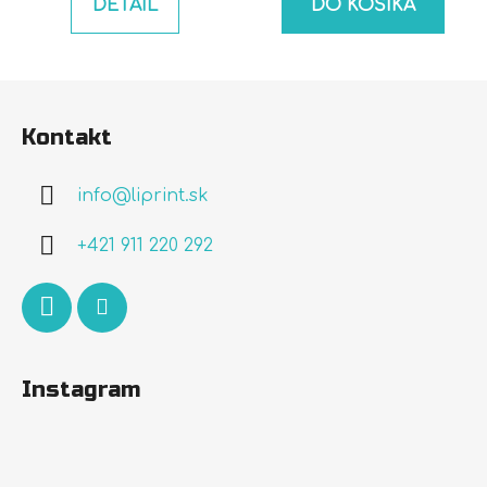
DETAIL
DO KOŠÍKA
Z
á
Kontakt
p
ä
info
@
liprint.sk
t
i
+421 911 220 292
e
Instagram