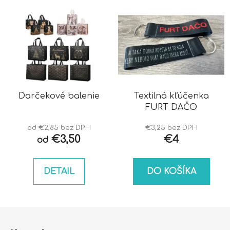
Darčekové balenie
Textilná kľúčenka
FURT DAČO
od €2,85 bez DPH
€3,25 bez DPH
€3,50
€4
od
DETAIL
DO KOŠÍKA
Z
á