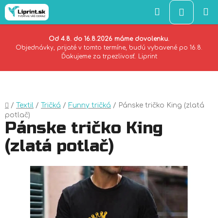
Hľadať
NÁKU
KOŠÍK
Od 4.8. do 16.8.2026 máme dovolenku.
Objednávky, prijaté v tomto termíne, budú vybavené po 16.8.
Ďakujeme za trpezlivosť. Liprint
Prejsť
na
obsah
Domov
/
Textil
/
Tričká
/
Funny tričká
/
Pánske tričko King (zlatá
potlač)
Pánske tričko King
(zlatá potlač)