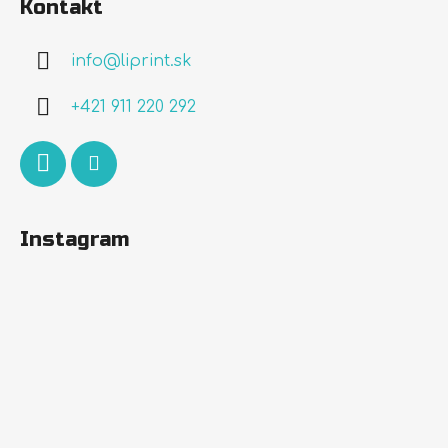
Kontakt
p
ä
info
@
liprint.sk
t
i
+421 911 220 292
e
Instagram