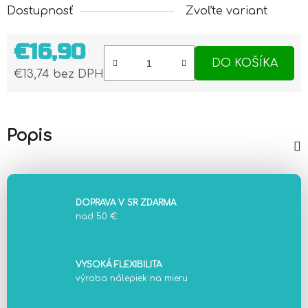
Dostupnosť
Zvoľte variant
€16,90
DO KOŠÍKA
€13,74 bez DPH
Jednotková cena:
Popis
DOPRAVA V SR ZDARMA
nad 50 €
VYSOKÁ FLEXIBILITA
výroba nálepiek na mieru