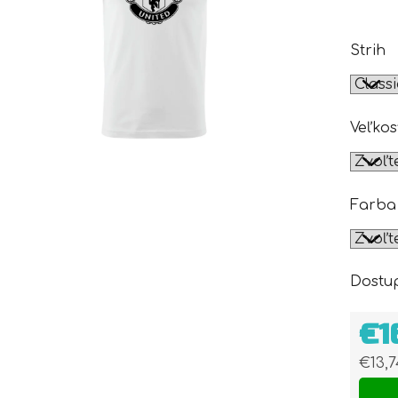
Strih
Veľkos
Farba
Dostu
€1
€13,
Jedn