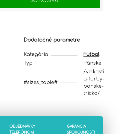
DO KOŠÍKA
Dodatočné parametre
Kategória
Futbal
Typ
Pánske
/velkosti-
a-farby-
#sizes_table#
panske-
tricka/
OBJEDNÁVKY
GARANCIA
TELEFÓNOM
SPOKOJNOSTI