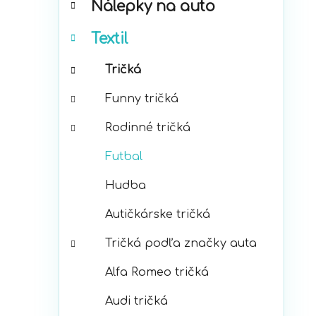
Nálepky na auto
ó
p
r
a
Textil
i
n
e
e
Tričká
l
Funny tričká
Rodinné tričká
Futbal
Hudba
Autičkárske tričká
Tričká podľa značky auta
Alfa Romeo tričká
Audi tričká