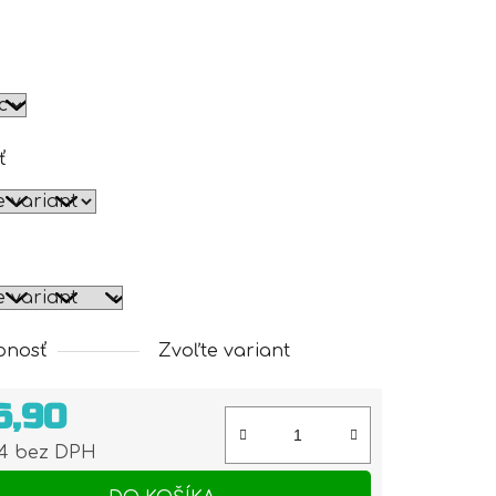
ť
pnosť
Zvoľte variant
6,90
74 bez DPH
otková cena: