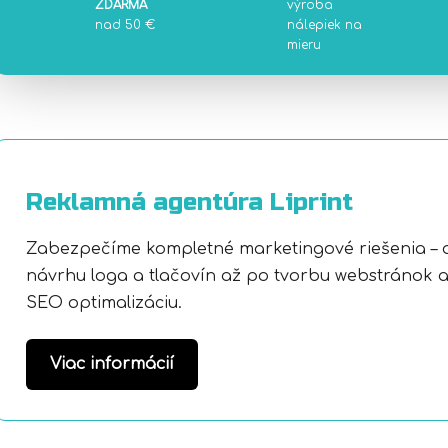
ZDARMA
výroba
nad 50 €
nálepiek na
mieru
Reklamná agentúra Liprint
Zabezpečíme kompletné marketingové riešenia – 
návrhu loga a tlačovín až po tvorbu webstránok 
SEO optimalizáciu.
Viac informácií