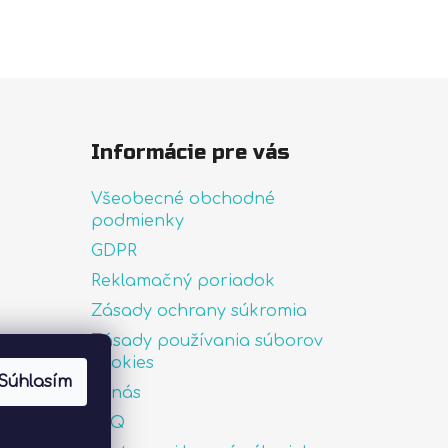
Informácie pre vás
Všeobecné obchodné
podmienky
GDPR
Reklamačný poriadok
Zásady ochrany súkromia
Zásady používania súborov
uté
cookies
Súhlasím
O nás
FAQ