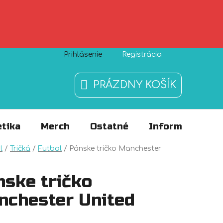
Prihlásenie
Registrácia
Zásady používania súborov cookies
O nás
FAQ
PRÁZDNY KOŠÍK
NÁKUPNÝ
KOŠÍK
tika
Merch
Ostatné
Informácie
v
l
/
Tričká
/
Futbal
/
Pánske tričko Manchester
nske tričko
nchester United