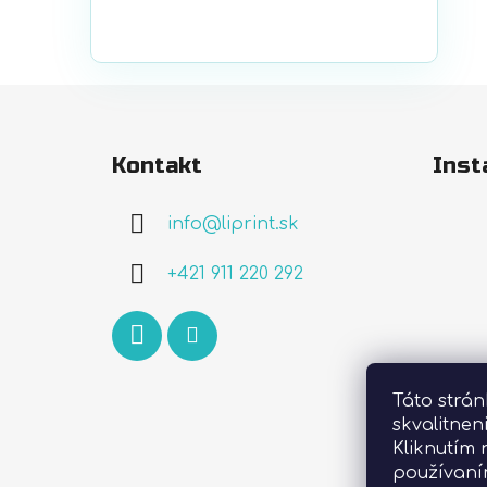
Z
á
Kontakt
Inst
p
ä
info
@
liprint.sk
t
i
+421 911 220 292
e
Táto strá
skvalitnen
Kliknutím 
používaní