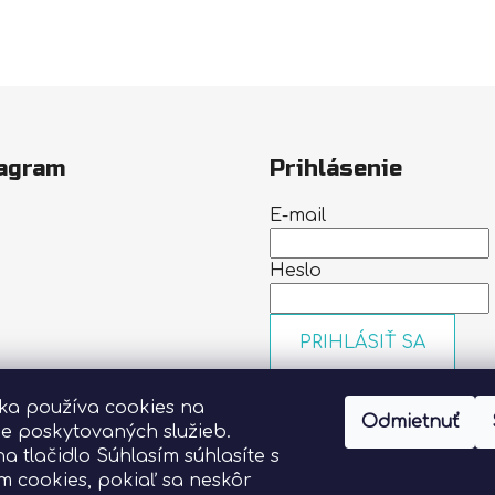
agram
Prihlásenie
E-mail
Heslo
PRIHLÁSIŤ SA
Nová registrácia
Zabudn
nka používa cookies na
heslo
Odmietnuť
Sledovať na Instagrame
ie poskytovaných služieb.
na tlačidlo Súhlasím súhlasíte s
m cookies, pokiaľ sa neskôr