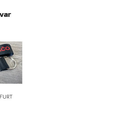
ovar
 FURT