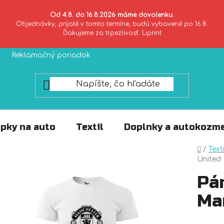
Od 4.8. do 16.8.2026 máme dovolenku.
Objednávky, prijaté v tomto termíne, budú vybavené po 16.8.
Ďakujeme za trpezlivosť. Liprint
Reklamačný poriadok
Zásady ochrany súkromia
pky na auto
Textil
Doplnky a autokozme
Domo
/
Texti
United
Pá
Ma