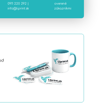
0911 220 292
|
overené
info@liprint.sk
zákazníkmi
od
a