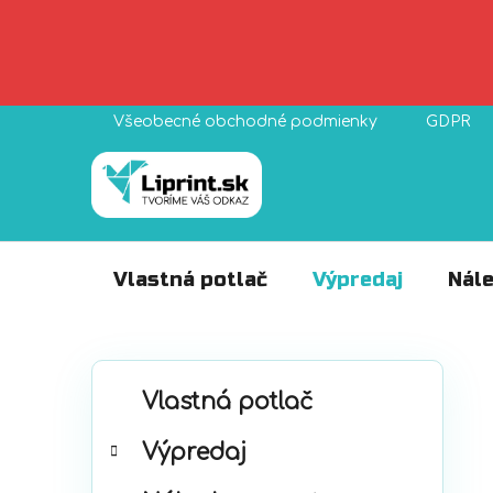
Prejsť
Všeobecné obchodné podmienky
GDPR
na
obsah
Vlastná potlač
Výpredaj
Nále
B
K
Preskočiť
o
Vlastná potlač
a
kategórie
č
t
Výpredaj
n
e
ý
g