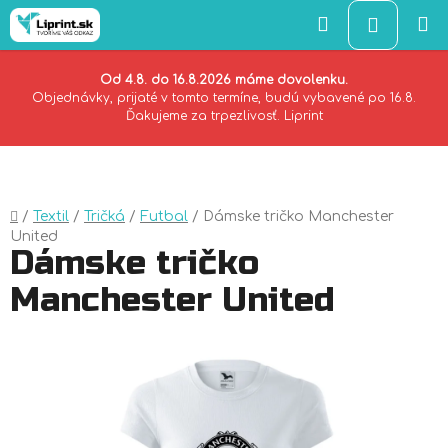
Hľadať
NÁKU
KOŠÍK
Od 4.8. do 16.8.2026 máme dovolenku.
Objednávky, prijaté v tomto termíne, budú vybavené po 16.8.
Ďakujeme za trpezlivosť. Liprint
Prejsť
na
obsah
Domov
/
Textil
/
Tričká
/
Futbal
/
Dámske tričko Manchester
United
Dámske tričko
Manchester United