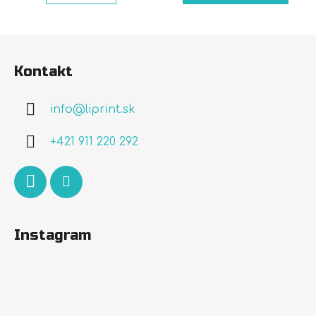
Z
á
Kontakt
p
ä
info
@
liprint.sk
t
i
+421 911 220 292
e
Instagram