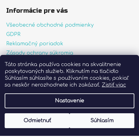
Informácie pre vás
Všeobecné obchodné podmienky
GDPR
Reklamačný poriadok
Zásady ochrany súkromia
Zásady používania súborov cookies
Táto stránka používa cookies na skvalitnenie
poskytovaných služieb. Kliknutím na tlačidlo
O nás
Súhlasím súhlasíte s používaním cookies, pokiaľ
FAQ
sa neskôr nerozhodnete ich zakázať.
Zistiť viac
Postup pri lepení nálepiek
Nastavenie
Vytvoril Shoptet
Odmietnuť
Súhlasím
Copyright 2026
Liprint.sk
. Všetky práva
vyhradené.
Upraviť nastavenie cookies