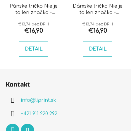
Pánske tričko Nie je
Dámske tričko Nie je
to len značka -
to len značka -
Mercedes
Mercedes
€13,74 bez DPH
€13,74 bez DPH
€16,90
€16,90
DETAIL
DETAIL
Z
á
Kontakt
p
ä
info
@
liprint.sk
t
i
+421 911 220 292
e