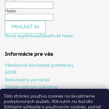
Heslo
PRIHLÁSIŤ SA
Nová registrácia
Zabudnuté heslo
Informácie pre vás
Všeobecné obchodné podmienky
GDPR
Reklamačný poriadok
Zásady ochrany súkromia
Zásady používania súborov cookies
Táto stránka používa cookies na skvalitnenie
poskytovaných služieb. Kliknutím na tlačidlo
O nás
Súhlasím súhlasíte s používaním cookies, pokiaľ