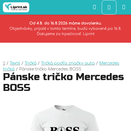
Hľadať
NÁKU
KOŠÍK
Od 4.8. do 16.8.2026 máme dovolenku.
Objednávky, prijaté v tomto termíne, budú vybavené po 16.8.
Ďakujeme za trpezlivosť. Liprint
Prejsť
na
obsah
Domov
/
Textil
/
Tričká
/
Tričká podľa značky auta
/
Mercedes
tričká
/
Pánske tričko Mercedes BOSS
Pánske tričko Mercedes
BOSS