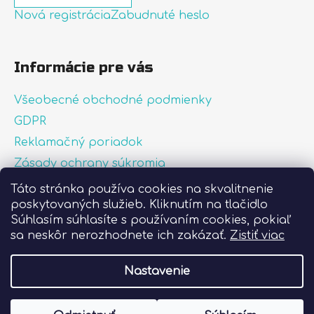
Nová registrácia
Zabudnuté heslo
Informácie pre vás
Všeobecné obchodné podmienky
GDPR
Reklamačný poriadok
Zásady ochrany súkromia
Zásady používania súborov cookies
Táto stránka používa cookies na skvalitnenie
poskytovaných služieb. Kliknutím na tlačidlo
O nás
Súhlasím súhlasíte s používaním cookies, pokiaľ
FAQ
sa neskôr nerozhodnete ich zakázať.
Zistiť viac
Postup pri lepení nálepiek
Nastavenie
Vytvoril Shoptet