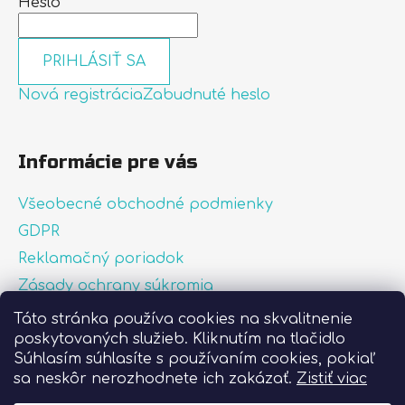
Heslo
PRIHLÁSIŤ SA
Nová registrácia
Zabudnuté heslo
Informácie pre vás
Všeobecné obchodné podmienky
GDPR
Reklamačný poriadok
Zásady ochrany súkromia
Zásady používania súborov cookies
Táto stránka používa cookies na skvalitnenie
poskytovaných služieb. Kliknutím na tlačidlo
O nás
Súhlasím súhlasíte s používaním cookies, pokiaľ
FAQ
sa neskôr nerozhodnete ich zakázať.
Zistiť viac
Postup pri lepení nálepiek