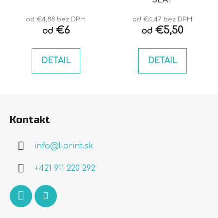
od €4,88 bez DPH
od €4,47 bez DPH
€6
€5,50
od
od
DETAIL
DETAIL
Z
á
Kontakt
p
ä
info
@
liprint.sk
t
i
+421 911 220 292
e