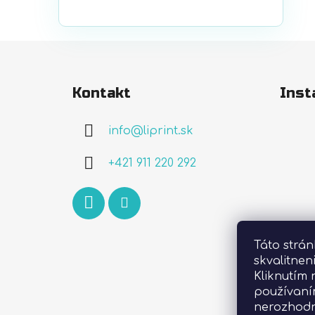
Z
á
Kontakt
Inst
p
ä
info
@
liprint.sk
t
i
+421 911 220 292
e
Táto strá
skvalitnen
Kliknutím 
používaní
nerozhodn