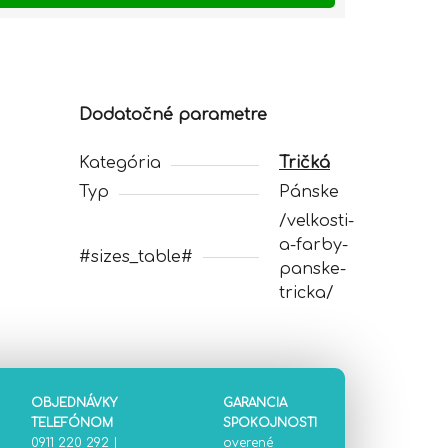
Dodatočné parametre
Kategória
Tričká
Typ
Pánske
/velkosti-
a-farby-
#sizes_table#
panske-
tricka/
OBJEDNÁVKY
GARANCIA
TELEFÓNOM
SPOKOJNOSTI
0911 220 292
|
overené