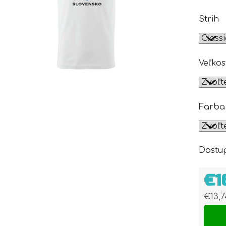
Strih
Veľkos
Farba
Dostu
€1
€13,
Jedn