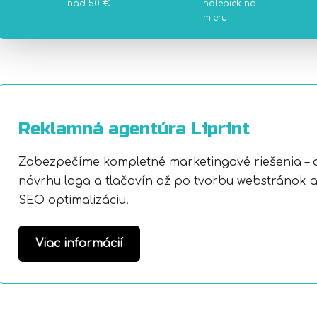
nad 50 €
nálepiek na
mieru
Reklamná agentúra Liprint
Zabezpečíme kompletné marketingové riešenia – 
návrhu loga a tlačovín až po tvorbu webstránok 
SEO optimalizáciu.
Viac informácií