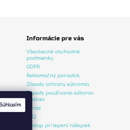
Informácie pre vás
Všeobecné obchodné
podmienky
GDPR
Reklamačný poriadok
Zásady ochrany súkromia
Zásady používania súborov
uté
cookies
Súhlasím
O nás
FAQ
Postup pri lepení nálepiek