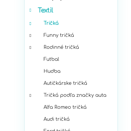
p
r
a
Textil
i
n
e
e
Tričká
l
Funny tričká
Rodinné tričká
Futbal
Hudba
Autičkárske tričká
Tričká podľa značky auta
Alfa Romeo tričká
Audi tričká