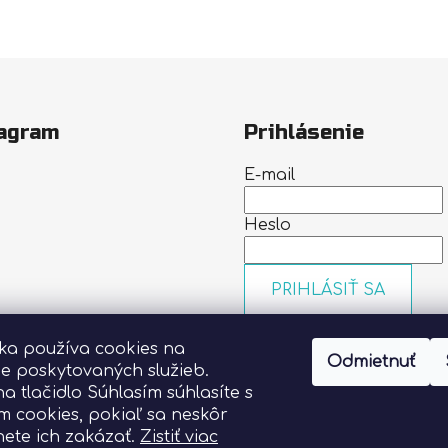
agram
Prihlásenie
E-mail
Heslo
PRIHLÁSIŤ SA
Nová registrácia
Zabudn
nka používa cookies na
heslo
Odmietnuť
Sledovať na Instagrame
ie poskytovaných služieb.
na tlačidlo Súhlasím súhlasíte s
m cookies, pokiaľ sa neskôr
ete ich zakázať.
Zistiť viac