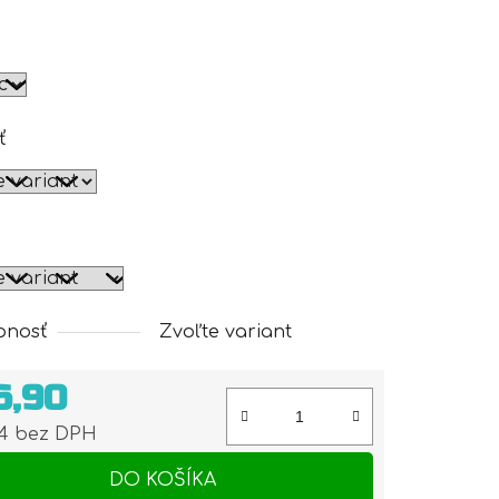
ť
pnosť
Zvoľte variant
6,90
74 bez DPH
otková cena:
DO KOŠÍKA