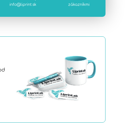
info@liprint.sk
zákazníkmi
od
a