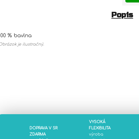
Popis
100 % bavlna
Obrázok je ilustračný.
VYSOKÁ
DOPRAVA V SR
FLEXIBILITA
ZDARMA
výroba