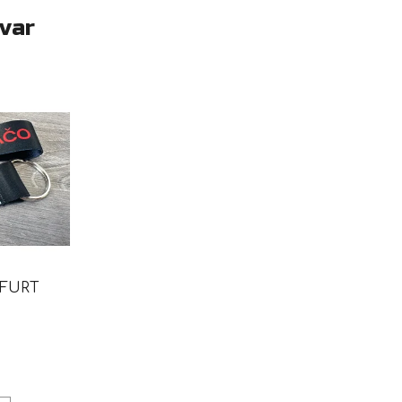
ovar
 FURT