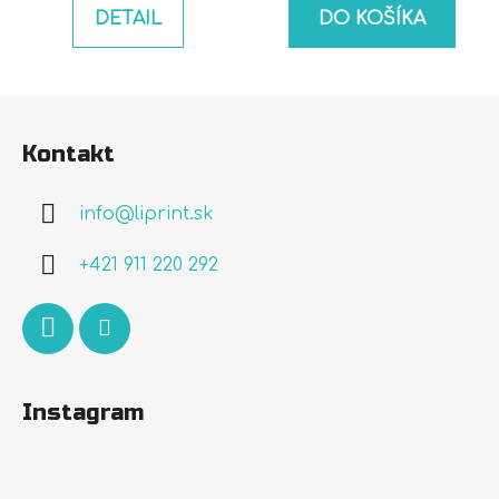
DETAIL
DO KOŠÍKA
Z
á
Kontakt
p
ä
info
@
liprint.sk
t
i
+421 911 220 292
e
Instagram