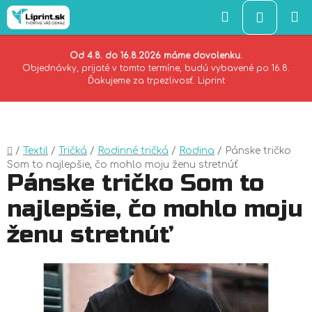
Hľadať
NÁKU
KOŠÍK
Od 4.8. do 16.8.2026 máme dovolenku.
Objednávky, prijaté v tomto termíne, budú vybavené po 16.8.
Ďakujeme za trpezlivosť. Liprint
Prejsť
na
obsah
Domov
/
Textil
/
Tričká
/
Rodinné tričká
/
Rodina
/
Pánske tričko
Som to najlepšie, čo mohlo moju ženu stretnúť
Pánske tričko Som to
najlepšie, čo mohlo moju
ženu stretnúť