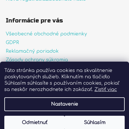
Informácie pre vás
Všeobecné obchodné podmienky
GDPR
Reklamačný poriadok
Zásady ochrany súkromia
Zásady používania súborov cookies
Táto stránka používa cookies na skvalitnenie
poskytovaných služieb. Kliknutím na tlačidlo
O nás
Súhlasím súhlasíte s používaním cookies, pokiaľ
FAQ
sa neskôr nerozhodnete ich zakázať.
Zistiť viac
Postup pri lepení nálepiek
Nastavenie
Vytvoril Shoptet
Odmietnuť
Súhlasím
Copyright 2026
Liprint.sk
. Všetky práva