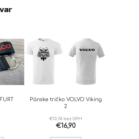
ovar
 FURT
Pánske tričko VOLVO Viking
2
€13,74 bez DPH
€16,90