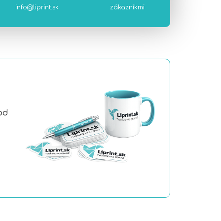
info@liprint.sk
zákazníkmi
od
a