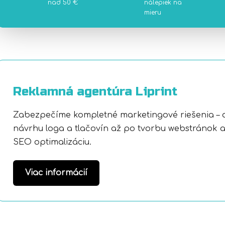
nad 50 €
nálepiek na
mieru
Reklamná agentúra Liprint
Zabezpečíme kompletné marketingové riešenia – 
návrhu loga a tlačovín až po tvorbu webstránok 
SEO optimalizáciu.
Viac informácií