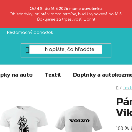
Od 4.8. do 16.8.2026 máme dovolenku.
Objednávky, prijaté v tomto termíne, budú vybavené po 16.8.
Ďakujeme za trpezlivosť. Liprint
Reklamačný poriadok
Zásady ochrany súkromia
pky na auto
Textil
Doplnky a autokozme
Domo
/
Texti
Pá
Vi
100 % 