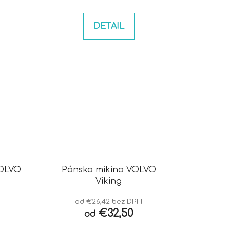
DETAIL
a mikina VOLVO
Pánska mikina VOLVO
Viking
H
od €26,42 bez DPH
€32,50
od