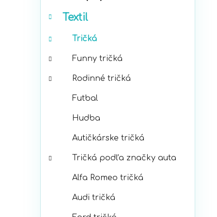
p
r
a
Textil
i
n
e
e
Tričká
l
Funny tričká
Rodinné tričká
Futbal
Hudba
Autičkárske tričká
Tričká podľa značky auta
Alfa Romeo tričká
Audi tričká