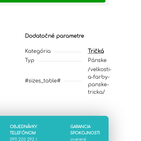
Dodatočné parametre
Kategória
Tričká
Typ
Pánske
/velkosti-
a-farby-
#sizes_table#
panske-
tricka/
OBJEDNÁVKY
GARANCIA
TELEFÓNOM
SPOKOJNOSTI
0911 220 292
|
overené