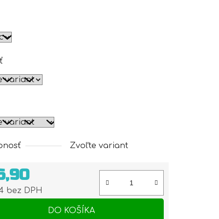
ť
pnosť
Zvoľte variant
6,90
74 bez DPH
otková cena:
DO KOŠÍKA