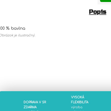
Popis
100 % bavlna
Obrázok je ilustračný.
VYSOKÁ
DOPRAVA V SR
FLEXIBILITA
ZDARMA
výroba