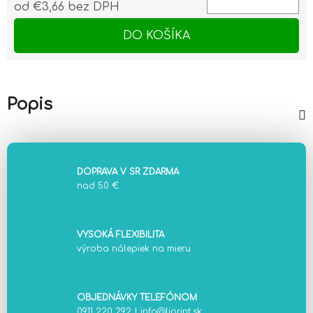
od
€3,66
bez DPH
Jednotková cena:
DO KOŠÍKA
Popis
DOPRAVA V SR ZDARMA
nad 50 €
VYSOKÁ FLEXIBILITA
výroba nálepiek na mieru
OBJEDNÁVKY TELEFÓNOM
0911 220 292
|
info@liprint.sk