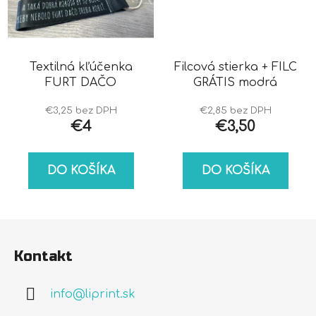
Textilná kľúčenka
Filcová stierka + FILC
FURT DAČO
GRÁTIS modrá
€3,25 bez DPH
€2,85 bez DPH
€4
€3,50
DO KOŠÍKA
DO KOŠÍKA
Z
á
Kontakt
p
ä
info
@
liprint.sk
t