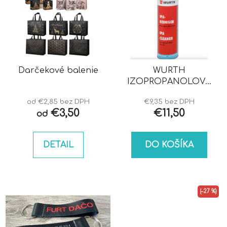
Darčekové balenie
WURTH
IZOPROPANOLOVÝ
ČISTIČ IPA
od €2,85 bez DPH
€9,35 bez DPH
€3,50
€11,50
od
DETAIL
DO KOŠÍKA
(–27 %)