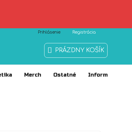
Prihlásenie
Registrácia
Zásady používania súborov cookies
O nás
FAQ
PRÁZDNY KOŠÍK
NÁKUPNÝ
KOŠÍK
tika
Merch
Ostatné
Informácie