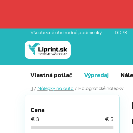
Prejsť
Všeobecné obchodné podmienky
GDPR
na
obsah
Vlastná potlač
Výpredaj
Nále
Domov
/
Nálepky na auto
/
Holografické nálepky
B
o
Cena
č
n
€
3
€
5
ý