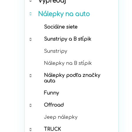
Výpredaj
e
g
Nálepky na auto
ó
r
Sociálne siete
i
e
Sunstripy a B stĺpik
Sunstripy
Nálepky na B stĺpik
Nálepky podľa značky
auta
Funny
Offroad
Jeep nálepky
TRUCK