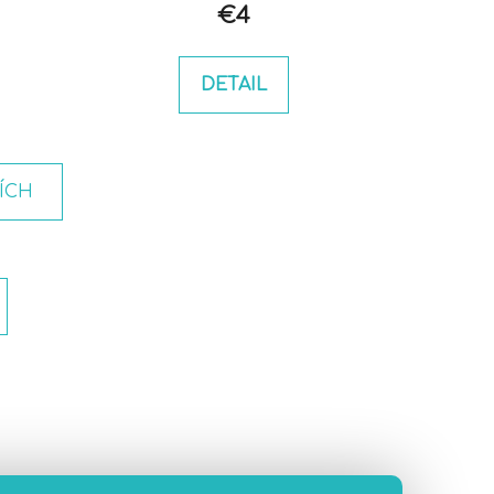
€4
DETAIL
ŠÍCH