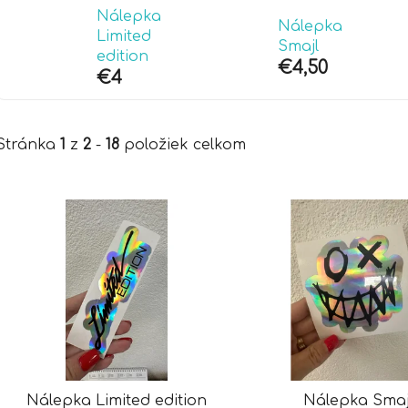
Nálepka
Nálepka
Limited
Smajl
edition
€4,50
€4
Stránka
1
z
2
-
18
položiek celkom
V
ý
p
i
s
p
r
o
d
Nálepka Limited edition
Nálepka Smaj