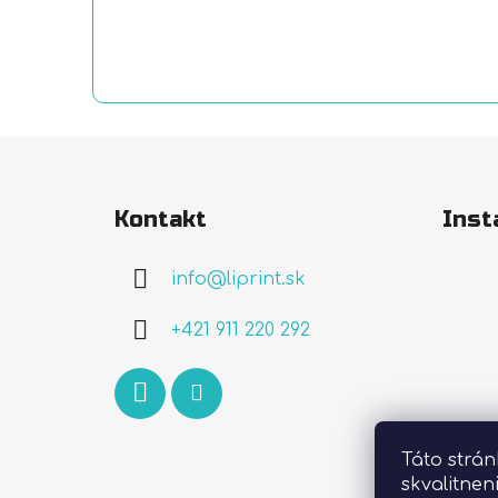
Z
á
Kontakt
Inst
p
ä
info
@
liprint.sk
t
i
+421 911 220 292
e
Táto strá
skvalitnen