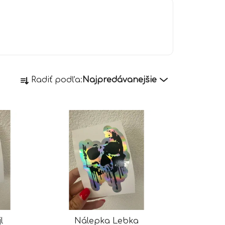
R
Radiť podľa:
Najpredávanejšie
a
d
e
n
i
e
p
r
o
d
u
l
Nálepka Lebka