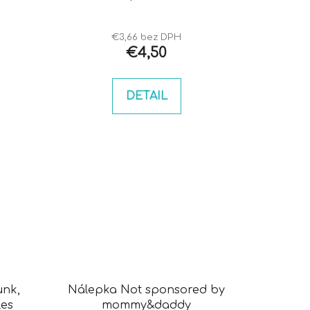
k
t
o
€3,66 bez DPH
€4,50
v
DETAIL
unk,
Nálepka Not sponsored by
les
mommy&daddy