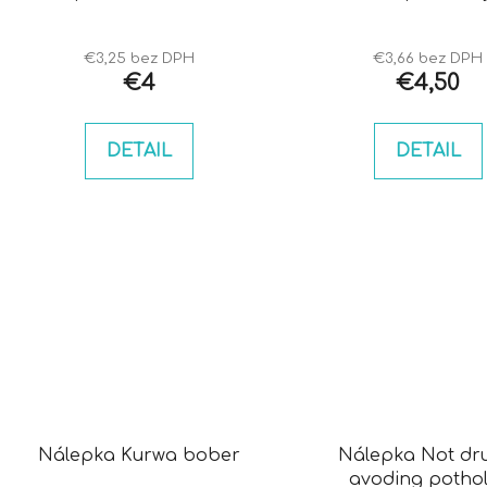
u
k
t
€3,25 bez DPH
€3,66 bez DPH
€4
€4,50
o
v
DETAIL
DETAIL
Nálepka Kurwa bober
Nálepka Not dr
avoding potho