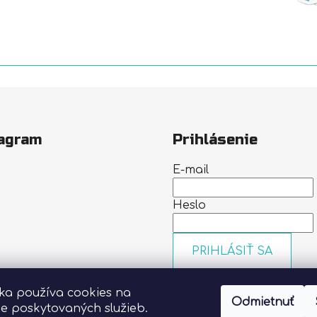
agram
Prihlásenie
E-mail
Heslo
PRIHLÁSIŤ SA
Nová registrácia
Zabudn
nka používa cookies na
heslo
Odmietnuť
Sledovať na Instagrame
ie poskytovaných služieb.