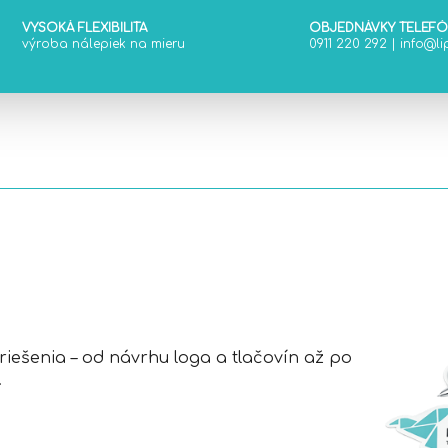
r
v
VYSOKÁ FLEXIBILITA
OBJEDNÁVKY TELEF
výroba nálepiek na mieru
0911 220 292
|
info@lip
k
y
v
ý
p
i
s
u
ešenia – od návrhu loga a tlačovín až po
.