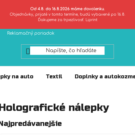
Od 4.8. do 16.8.2026 máme dovolenku.
Objednávky, prijaté v tomto termíne, budú vybavené po 16.8.
Ďakujeme za trpezlivosť. Liprint
Reklamačný poriadok
Zásady ochrany súkromia
pky na auto
Textil
Doplnky a autokozme
Holografické nálepky
Najpredávanejšie