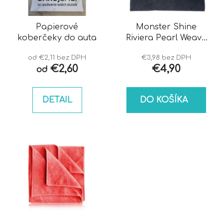
p
u
r
k
o
Papierové
Monster Shine
t
koberčeky do auta
Riviera Pearl Weave
d
o
Buffing Towel
u
v
od €2,11 bez DPH
€3,98 bez DPH
k
€2,60
€4,90
od
t
o
DETAIL
DO KOŠÍKA
v