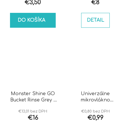
€3,50
€8
DO KOŠÍKA
DETAIL
Monster Shine GO
Univerzálne
Bucket Rinse Grey -
mikrovlákno
vedro
tmavošedé 190g
€13,01 bez DPH
€0,80 bez DPH
€16
€0,99