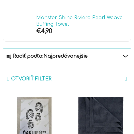
Monster Shine Riviera Pearl Weave
Buffing Towel
€4,90
R
Radiť podľa:
Najpredávanejšie
a
d
e
OTVORIŤ FILTER
n
i
V
e
ý
p
p
r
i
o
s
d