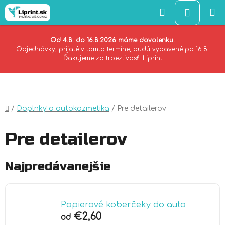
Hľadať
NÁKU
KOŠÍK
Od 4.8. do 16.8.2026 máme dovolenku.
Objednávky, prijaté v tomto termíne, budú vybavené po 16.8.
Ďakujeme za trpezlivosť. Liprint
Prejsť
na
obsah
Domov
/
Doplnky a autokozmetika
/
Pre detailerov
Pre detailerov
Najpredávanejšie
Papierové koberčeky do auta
€2,60
od