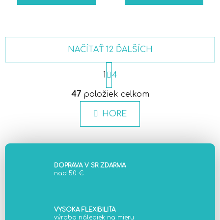
NAČÍTAŤ 12 ĎALŠÍCH
S
t
1
4
r
O
á
47
položiek celkom
v
n
l
k
HORE
á
o
d
v
a
a
c
n
i
i
DOPRAVA V SR ZDARMA
e
e
nad 50 €
p
r
v
VYSOKÁ FLEXIBILITA
k
výroba nálepiek na mieru