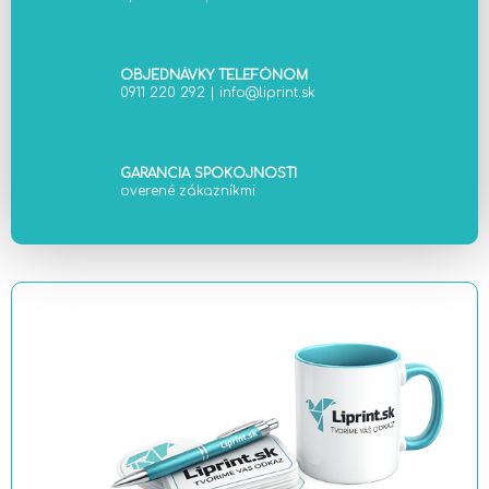
y
v
ý
OBJEDNÁVKY TELEFÓNOM
p
0911 220 292
|
info@liprint.sk
i
s
u
GARANCIA SPOKOJNOSTI
overené zákazníkmi