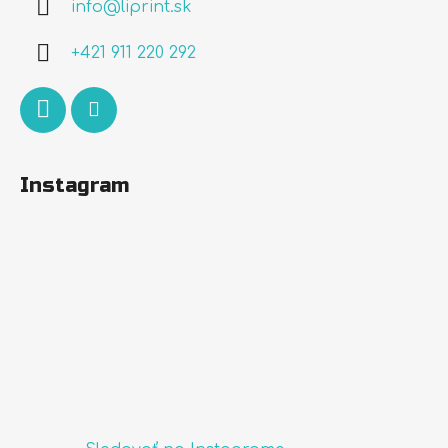
info
@
liprint.sk
t
i
+421 911 220 292
e
Instagram