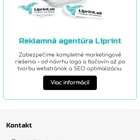
Reklamná agentúra Liprint
Zabezpečíme kompletné marketingové
riešenia – od návrhu loga a tlačovín až po
tvorbu webstránok a SEO optimalizáciu.
Viac informácií
Z
á
Kontakt
p
ä