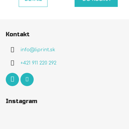
Z
á
Kontakt
p
ä
info
@
liprint.sk
t
i
+421 911 220 292
e
Instagram