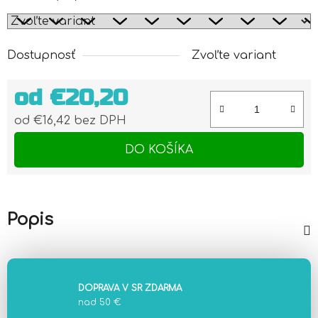
Dostupnosť
Zvoľte variant
od
€20,20
od
€16,42
bez DPH
Jednotková cena:
DO KOŠÍKA
Popis
DOPRAVA V SR ZDARMA
nad 50 €