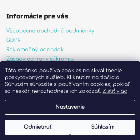
Informácie pre vás
Všeobecné obchodné podmienky
GDPR
Reklamačný poriadok
Zásady ochrany súkromia
Zásady používania súborov cookies
Táto stránka používa cookies na skvalitnenie
poskytovaných služieb. Kliknutím na tlačidlo
O nás
Súhlasím súhlasíte s používaním cookies, pokiaľ
FAQ
sa neskôr nerozhodnete ich zakázať.
Zistiť viac
Postup pri lepení nálepiek
Nastavenie
Vytvoril Shoptet
Odmietnuť
Súhlasím
Copyright 2026
Liprint.sk
. Všetky práva
vyhradené.
Upraviť nastavenie cookies