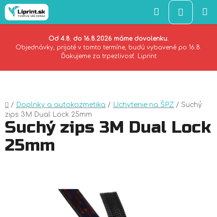
Hľadať
NÁKU
KOŠÍK
Od 4.8. do 16.8.2026 máme dovolenku.
Objednávky, prijaté v tomto termíne, budú vybavené po 16.8.
Ďakujeme za trpezlivosť. Liprint
Prejsť
na
obsah
Domov
/
Doplnky a autokozmetika
/
Uchytenie na ŠPZ
/
Suchý
zips 3M Dual Lock 25mm
Suchý zips 3M Dual Lock
25mm