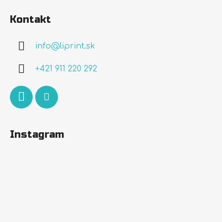
á
Kontakt
p
ä
info
@
liprint.sk
t
i
+421 911 220 292
e
Instagram