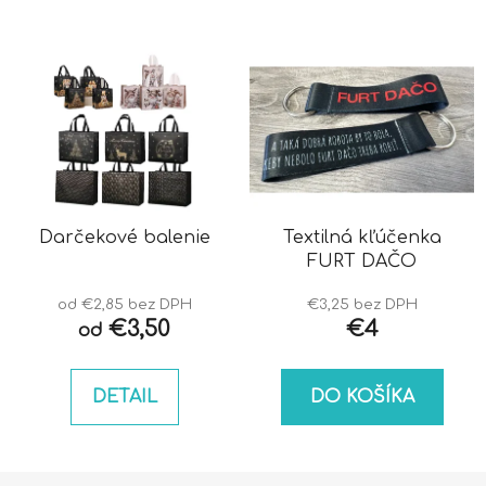
Darčekové balenie
Textilná kľúčenka
FURT DAČO
od €2,85 bez DPH
€3,25 bez DPH
€3,50
€4
od
DETAIL
DO KOŠÍKA
Z