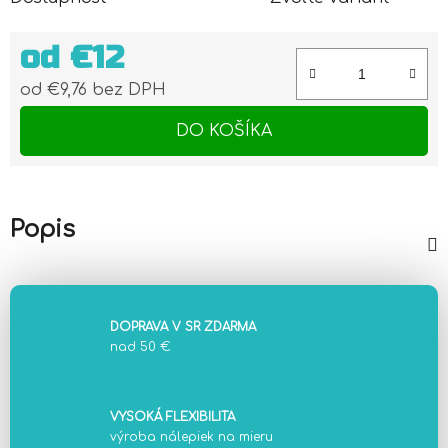
od
€12
od
€9,76
bez DPH
Jednotková cena:
DO KOŠÍKA
Popis
DOPRAVA V SR ZDARMA
nad 50 €
VYSOKÁ FLEXIBILITA
výroba nálepiek na mieru