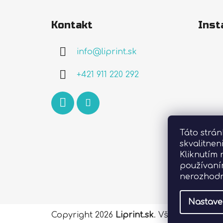
Z
á
Kontakt
Inst
p
ä
info
@
liprint.sk
t
i
+421 911 220 292
e
Táto strá
skvalitnen
Kliknutím 
používaní
nerozhodn
Nastave
Copyright 2026
Liprint.sk
. Všetky práva 