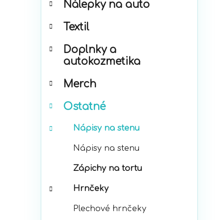
Nálepky na auto
ó
p
r
a
Textil
i
n
e
e
Doplnky a
l
autokozmetika
Merch
Ostatné
Nápisy na stenu
Nápisy na stenu
Zápichy na tortu
Hrnčeky
Plechové hrnčeky