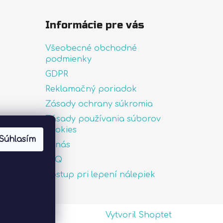
Informácie pre vás
Všeobecné obchodné
podmienky
GDPR
Reklamačný poriadok
Zásady ochrany súkromia
Zásady používania súborov
uté
cookies
Súhlasím
O nás
FAQ
Postup pri lepení nálepiek
Vytvoril Shoptet