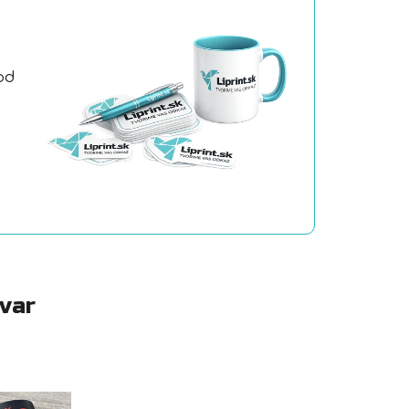
od
a
ovar