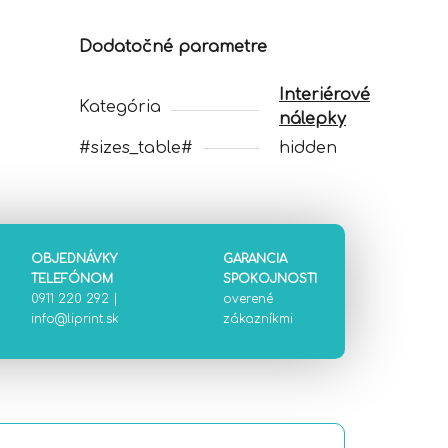
Dodatočné parametre
Interiérové
Kategória
nálepky
#sizes_table#
hidden
OBJEDNÁVKY
GARANCIA
TELEFÓNOM
SPOKOJNOSTI
0911 220 292
|
overené
info@liprint.sk
zákazníkmi