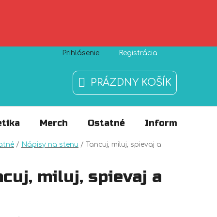
Prihlásenie
Registrácia
Zásady používania súborov cookies
O nás
FAQ
PRÁZDNY KOŠÍK
NÁKUPNÝ
KOŠÍK
tika
Merch
Ostatné
Informácie
v
atné
/
Nápisy na stenu
/
Tancuj, miluj, spievaj a
cuj, miluj, spievaj a