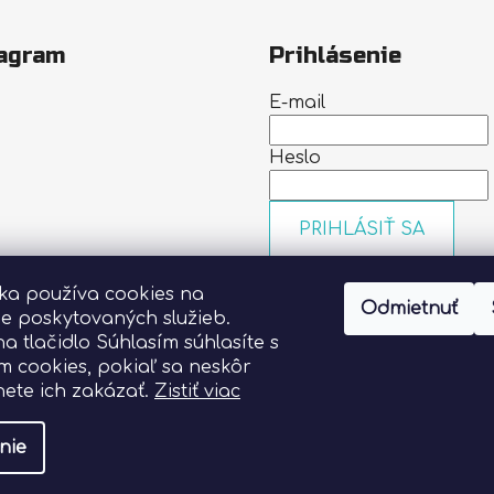
agram
Prihlásenie
E-mail
Heslo
PRIHLÁSIŤ SA
Nová registrácia
Zabudn
nka používa cookies na
heslo
Odmietnuť
Sledovať na Instagrame
ie poskytovaných služieb.
na tlačidlo Súhlasím súhlasíte s
m cookies, pokiaľ sa neskôr
ete ich zakázať.
Zistiť viac
nie
vyhradené.
Upraviť nastavenie cookies