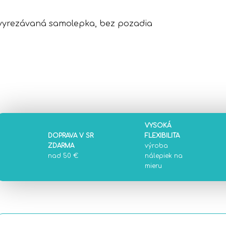
vyrezávaná samolepka, bez pozadia
VYSOKÁ
DOPRAVA V SR
FLEXIBILITA
ZDARMA
výroba
nad 50 €
nálepiek na
mieru