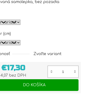
ávaná samolepka, bez pozadia
r (cm)
pnosť
Zvoľte variant
d
€17,30
4,07
bez DPH
otková cena:
DO KOŠÍKA