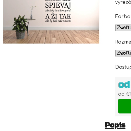
vyrez
Farba
Rozme
Dostu
o
od
€1
Jedn
Popis