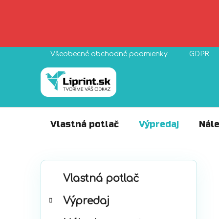
Prejsť
Všeobecné obchodné podmienky
GDPR
na
obsah
Vlastná potlač
Výpredaj
Nále
B
K
Preskočiť
o
Vlastná potlač
a
kategórie
č
t
Výpredaj
n
e
ý
g