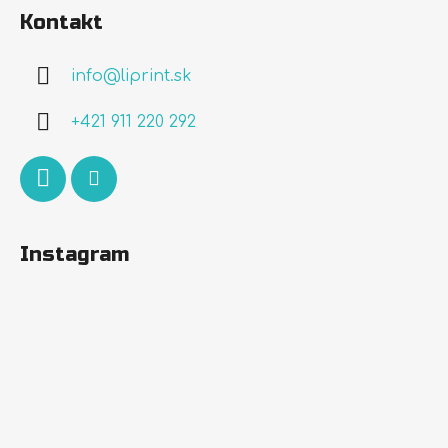
á
Kontakt
p
ä
info
@
liprint.sk
t
i
+421 911 220 292
e
Instagram