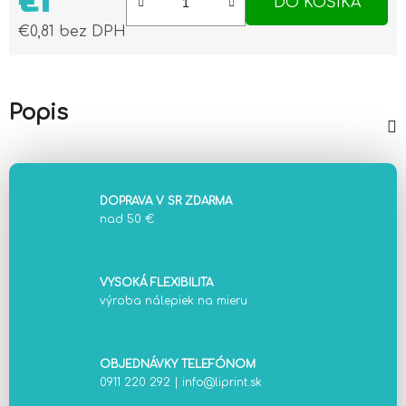
€1
DO KOŠÍKA
€0,81 bez DPH
Jednotková cena:
Popis
DOPRAVA V SR ZDARMA
nad 50 €
VYSOKÁ FLEXIBILITA
výroba nálepiek na mieru
OBJEDNÁVKY TELEFÓNOM
0911 220 292
|
info@liprint.sk