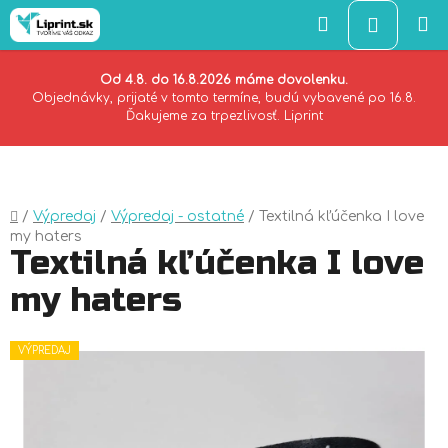
Hľadať
NÁKU
KOŠÍK
Od 4.8. do 16.8.2026 máme dovolenku.
Objednávky, prijaté v tomto termíne, budú vybavené po 16.8.
Ďakujeme za trpezlivosť. Liprint
Prejsť
na
obsah
Domov
/
Výpredaj
/
Výpredaj - ostatné
/
Textilná kľúčenka I love
my haters
Textilná kľúčenka I love
my haters
VÝPREDAJ