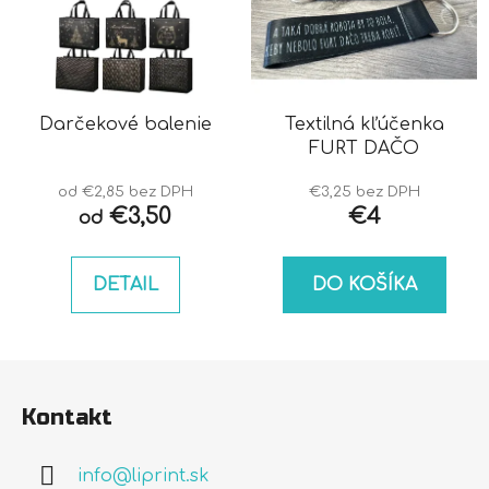
Darčekové balenie
Textilná kľúčenka
FURT DAČO
od €2,85 bez DPH
€3,25 bez DPH
€3,50
€4
od
DETAIL
DO KOŠÍKA
Z
á
Kontakt
p
ä
info
@
liprint.sk
t