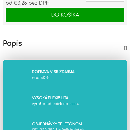
od
€3,25
bez DPH
Jednotková cena:
DO KOŠÍKA
Popis
DOPRAVA V SR ZDARMA
nad 50 €
VYSOKÁ FLEXIBILITA
výroba nálepiek na mieru
OBJEDNÁVKY TELEFÓNOM