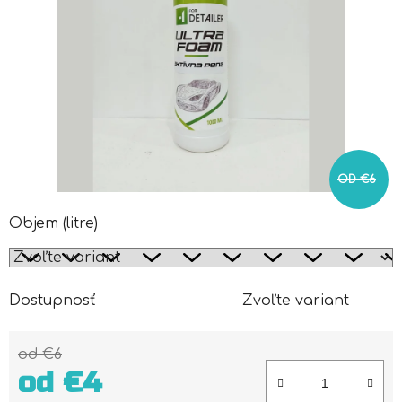
OD €6
Objem (litre)
Dostupnosť
Zvoľte variant
od €6
od
€4