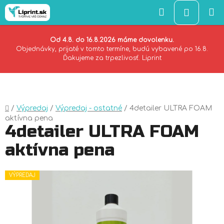
Hľadať
NÁKU
KOŠÍK
Od 4.8. do 16.8.2026 máme dovolenku.
Objednávky, prijaté v tomto termíne, budú vybavené po 16.8.
Ďakujeme za trpezlivosť. Liprint
Prejsť
na
obsah
Domov
/
Výpredaj
/
Výpredaj - ostatné
/
4detailer ULTRA FOAM
aktívna pena
4detailer ULTRA FOAM
aktívna pena
VÝPREDAJ