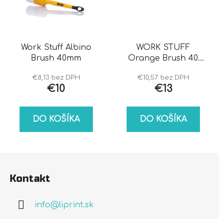
Work Stuff Albino
WORK STUFF
Brush 40mm
Orange Brush 40
mm Najväčší
€8,13 bez DPH
€10,57 bez DPH
detailingový štetec
€10
€13
na trhu!
DO KOŠÍKA
DO KOŠÍKA
Z
á
Kontakt
p
ä
info
@
liprint.sk
t