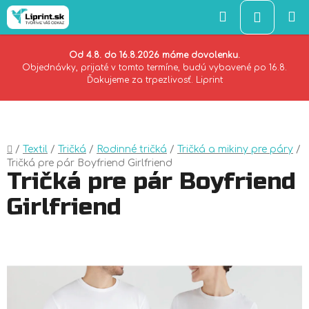
Hľadať
NÁKU
KOŠÍK
Od 4.8. do 16.8.2026 máme dovolenku.
Objednávky, prijaté v tomto termíne, budú vybavené po 16.8.
Ďakujeme za trpezlivosť. Liprint
Prejsť
na
obsah
Domov
/
Textil
/
Tričká
/
Rodinné tričká
/
Tričká a mikiny pre páry
/
Tričká pre pár Boyfriend Girlfriend
Tričká pre pár Boyfriend
Girlfriend