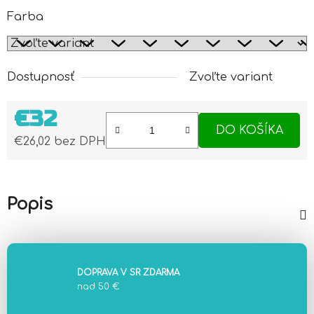
Farba
Dostupnosť
Zvoľte variant
€32
DO KOŠÍKA
€26,02 bez DPH
Jednotková cena:
Popis
DOPRAVA V SR ZDARMA
nad 50 €