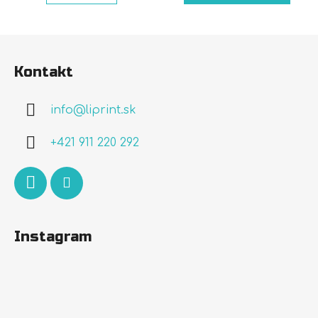
Z
á
Kontakt
p
ä
info
@
liprint.sk
t
i
+421 911 220 292
e
Instagram