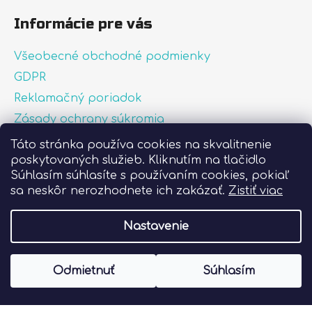
Informácie pre vás
Všeobecné obchodné podmienky
GDPR
Reklamačný poriadok
Zásady ochrany súkromia
Zásady používania súborov cookies
Táto stránka používa cookies na skvalitnenie
poskytovaných služieb. Kliknutím na tlačidlo
O nás
Súhlasím súhlasíte s používaním cookies, pokiaľ
FAQ
sa neskôr nerozhodnete ich zakázať.
Zistiť viac
Postup pri lepení nálepiek
Nastavenie
Vytvoril Shoptet
Odmietnuť
Súhlasím
Copyright 2026
Liprint.sk
. Všetky práva
vyhradené.
Upraviť nastavenie cookies