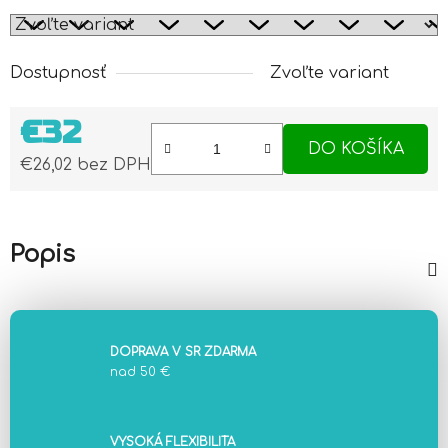
Dostupnosť
Zvoľte variant
€32
DO KOŠÍKA
€26,02 bez DPH
Jednotková cena:
Popis
DOPRAVA V SR ZDARMA
nad 50 €
VYSOKÁ FLEXIBILITA