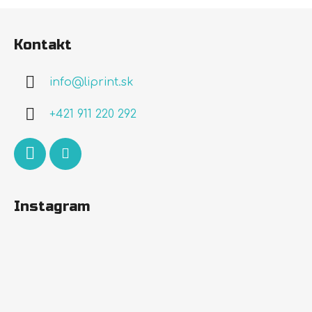
Z
á
Kontakt
p
ä
info
@
liprint.sk
t
i
+421 911 220 292
e
Instagram