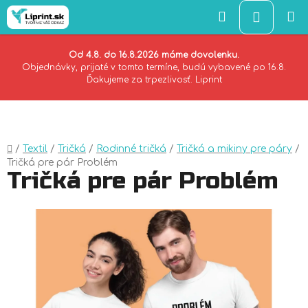
Hľadať
NÁKU
KOŠÍK
Od 4.8. do 16.8.2026 máme dovolenku.
Objednávky, prijaté v tomto termíne, budú vybavené po 16.8.
Ďakujeme za trpezlivosť. Liprint
Prejsť
na
obsah
Domov
/
Textil
/
Tričká
/
Rodinné tričká
/
Tričká a mikiny pre páry
/
Tričká pre pár Problém
Tričká pre pár Problém