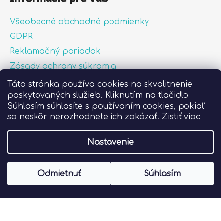
Všeobecné obchodné podmienky
GDPR
Reklamačný poriadok
Zásady ochrany súkromia
Zásady používania súborov cookies
Táto stránka používa cookies na skvalitnenie
poskytovaných služieb. Kliknutím na tlačidlo
O nás
Súhlasím súhlasíte s používaním cookies, pokiaľ
FAQ
sa neskôr nerozhodnete ich zakázať.
Zistiť viac
Postup pri lepení nálepiek
Nastavenie
Vytvoril Shoptet
Odmietnuť
Súhlasím
Copyright 2026
Liprint.sk
. Všetky práva
vyhradené.
Upraviť nastavenie cookies