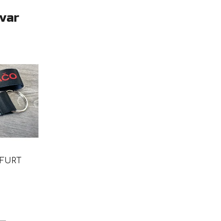
ovar
 FURT