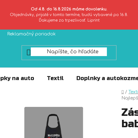
Od 4.8. do 16.8.2026 máme dovolenku.
Objednávky, prijaté v tomto termíne, budú vybavené po 16.8.
Ďakujeme za trpezlivosť. Liprint
Reklamačný poriadok
Zásady ochrany súkromia
pky na auto
Textil
Doplnky a autokozme
Domo
/
Texti
Najlepš
Zás
ba