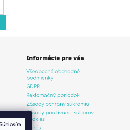
Informácie pre vás
Všeobecné obchodné
podmienky
GDPR
Reklamačný poriadok
Zásady ochrany súkromia
Zásady používania súborov
uté
cookies
Súhlasím
O nás