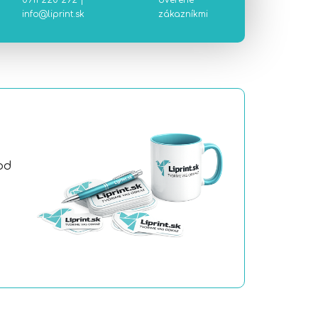
0911 220 292
|
overené
info@liprint.sk
zákazníkmi
od
a