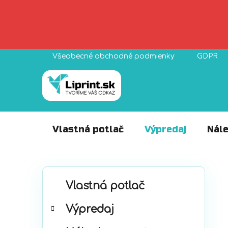
Prejsť
Všeobecné obchodné podmienky
GDPR
na
obsah
Vlastná potlač
Výpredaj
Nále
B
K
Preskočiť
o
Vlastná potlač
a
kategórie
č
t
Výpredaj
n
e
ý
g