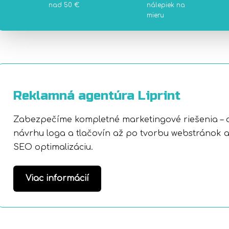
nad 50 €
nálepiek na
mieru
Reklamná agentúra Liprint
Zabezpečíme kompletné marketingové riešenia – 
návrhu loga a tlačovín až po tvorbu webstránok 
SEO optimalizáciu.
Viac informácií