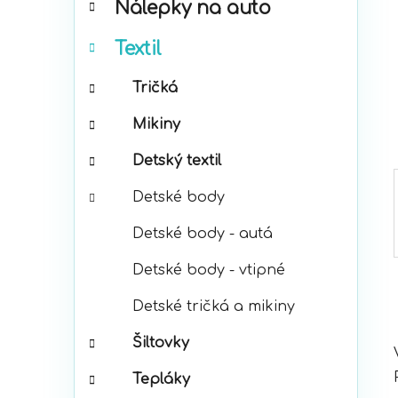
Nálepky na auto
ó
p
r
a
Textil
i
n
e
e
Tričká
l
Mikiny
Detský textil
Detské body
Detské body - autá
Detské body - vtipné
Detské tričká a mikiny
Šiltovky
Tepláky