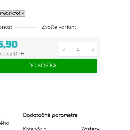
pnosť
Zvoľte variant
5,90
93 bez DPH
otková cena:
DO KOŠÍKA
.
Dodatočné parametre
kého
Kategória
Zástery