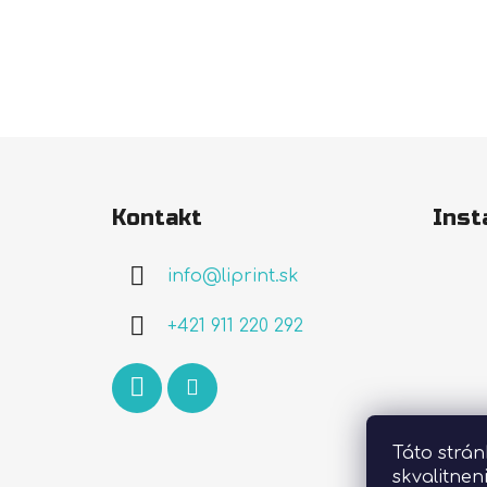
Z
á
Kontakt
Inst
p
ä
info
@
liprint.sk
t
i
+421 911 220 292
e
Táto strá
skvalitnen