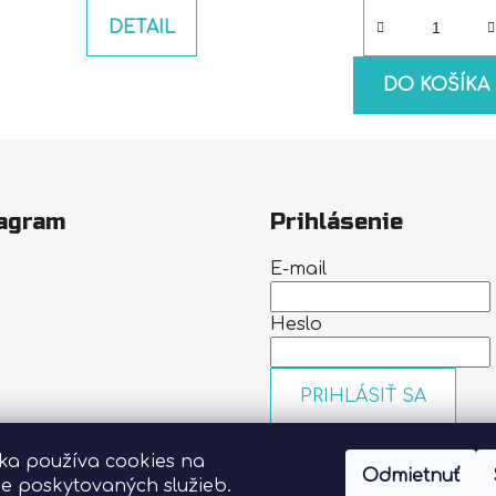
DETAIL
DO KOŠÍKA
agram
Prihlásenie
E-mail
Heslo
PRIHLÁSIŤ SA
Nová registrácia
Zabudn
heslo
nka používa cookies na
Odmietnuť
Sledovať na Instagrame
ie poskytovaných služieb.