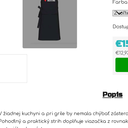
Farba
Dostu
€1
€12,
Jedn
Popis
V žiadnej kuchyni a pri grile by nemala chýbať zástera
Pohodlný a praktický strih doplňuje viazačka z rovna