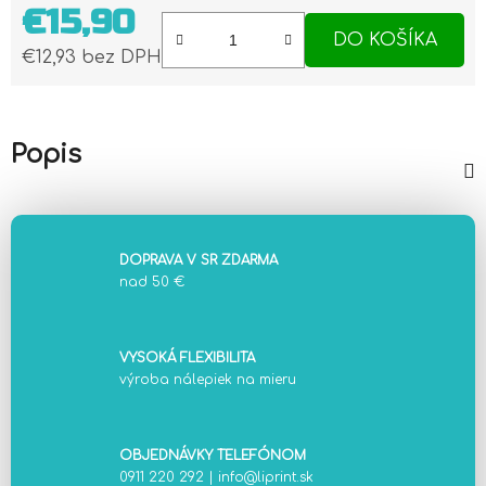
€15,90
DO KOŠÍKA
€12,93 bez DPH
Jednotková cena:
Popis
DOPRAVA V SR ZDARMA
nad 50 €
VYSOKÁ FLEXIBILITA
výroba nálepiek na mieru
OBJEDNÁVKY TELEFÓNOM
0911 220 292
|
info@liprint.sk