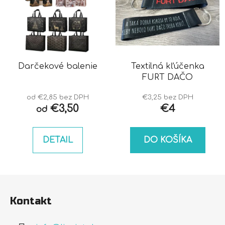
Darčekové balenie
Textilná kľúčenka
FURT DAČO
od €2,85 bez DPH
€3,25 bez DPH
€3,50
€4
od
DETAIL
DO KOŠÍKA
Z
á
Kontakt
p
ä