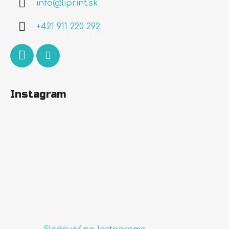
info
@
liprint.sk
t
i
+421 911 220 292
e
Instagram