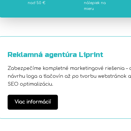
nad 50 €
nálepiek na
mieru
Reklamná agentúra Liprint
Zabezpečíme kompletné marketingové riešenia – 
návrhu loga a tlačovín až po tvorbu webstránok 
SEO optimalizáciu.
Viac informácií