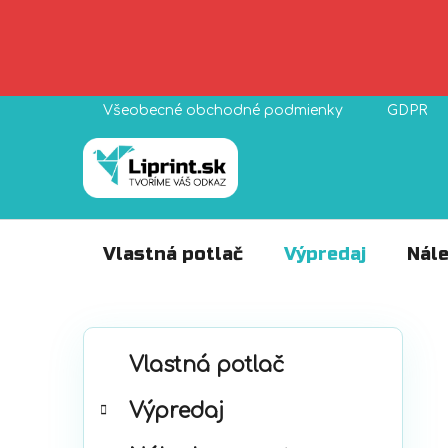
Prejsť
Všeobecné obchodné podmienky
GDPR
na
obsah
Vlastná potlač
Výpredaj
Nále
B
K
Preskočiť
o
Vlastná potlač
a
kategórie
č
t
Výpredaj
n
e
ý
g