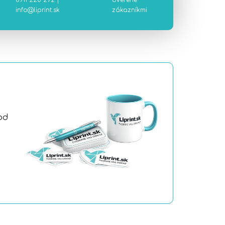
0911 220 292
|
overené
info@liprint.sk
zákazníkmi
od
a