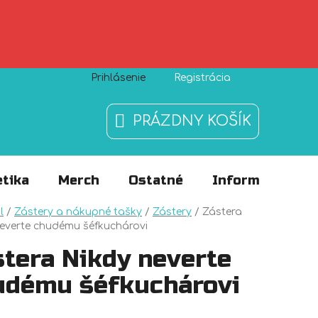
Prihlásenie
Registrácia
Zásady používania súborov cookies
O nás
FAQ
PRÁZDNY KOŠÍK
NÁKUPNÝ
KOŠÍK
tika
Merch
Ostatné
Informácie
v
l
/
Zástery a nákupné tašky
/
Zástery
/
Zástera
everte chudému šéfkuchárovi
stera Nikdy neverte
udému šéfkuchárovi