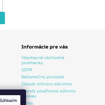
Informácie pre vás
Všeobecné obchodné
podmienky
GDPR
Reklamačný poriadok
Zásady ochrany súkromia
Zásady používania súborov
uté
cookies
Súhlasím
O nás