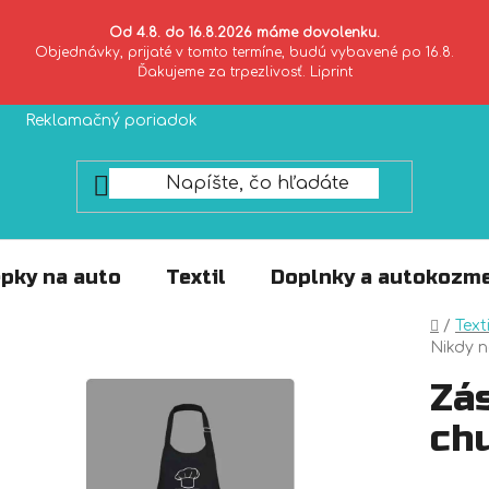
Od 4.8. do 16.8.2026 máme dovolenku.
Objednávky, prijaté v tomto termíne, budú vybavené po 16.8.
Ďakujeme za trpezlivosť. Liprint
Reklamačný poriadok
Zásady ochrany súkromia
pky na auto
Textil
Doplnky a autokozme
Domo
/
Texti
Nikdy n
Zá
ch