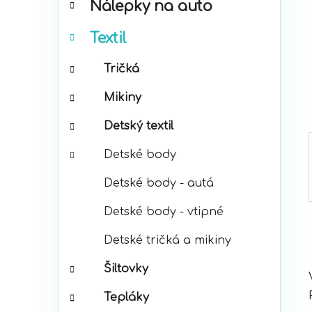
Nálepky na auto
ó
p
r
a
Textil
i
n
e
e
Tričká
l
Mikiny
Detský textil
Detské body
Detské body - autá
Detské body - vtipné
Detské tričká a mikiny
Šiltovky
Tepláky