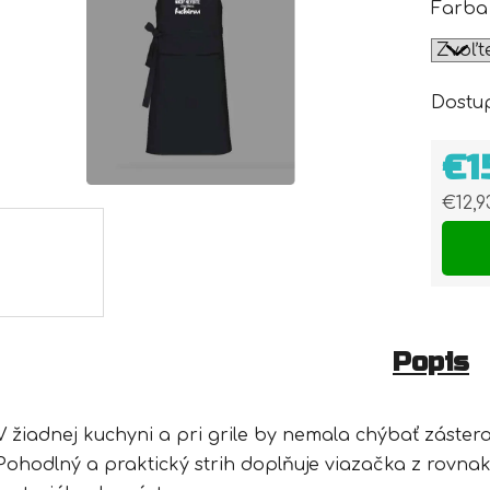
Farba
Dostu
€1
€12,
Jedn
Popis
V žiadnej kuchyni a pri grile by nemala chýbať zástera
Pohodlný a praktický strih doplňuje viazačka z rovna