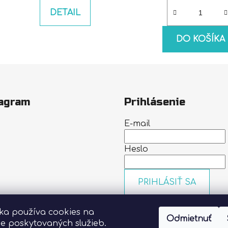
DETAIL
DO KOŠÍKA
agram
Prihlásenie
E-mail
Heslo
PRIHLÁSIŤ SA
Nová registrácia
Zabudn
heslo
nka používa cookies na
Odmietnuť
Sledovať na Instagrame
ie poskytovaných služieb.