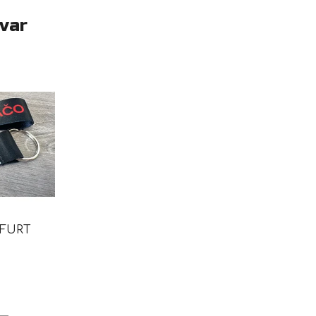
ovar
 FURT