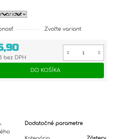
pnosť
Zvoľte variant
5,90
93 bez DPH
otková cena:
DO KOŠÍKA
.
Dodatočné parametre
kého
Kategória
Zástery