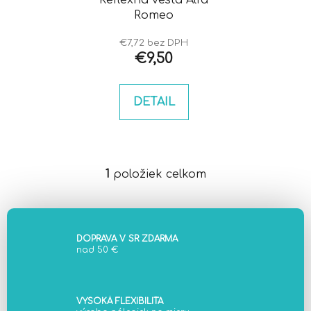
o
Reflexná vesta Alfa
t
Romeo
d
o
u
v
€7,72 bez DPH
k
€9,50
t
o
DETAIL
v
1
položiek celkom
O
v
l
á
d
DOPRAVA V SR ZDARMA
nad 50 €
a
c
i
e
VYSOKÁ FLEXIBILITA