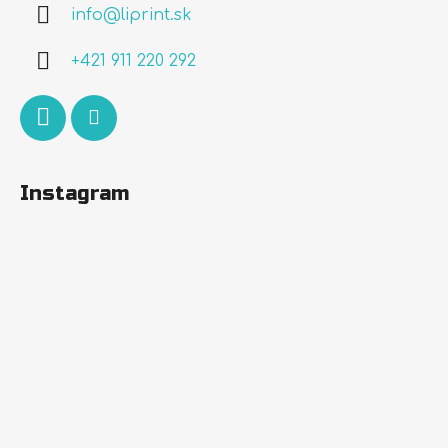
info
@
liprint.sk
t
i
+421 911 220 292
e
Instagram