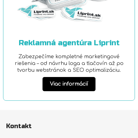
Reklamná agentúra Liprint
Zabezpečíme kompletné marketingové
riešenia – od návrhu loga a tlačovín až po
tvorbu webstránok a SEO optimalizáciu.
Viac informácií
Z
á
Kontakt
p
ä