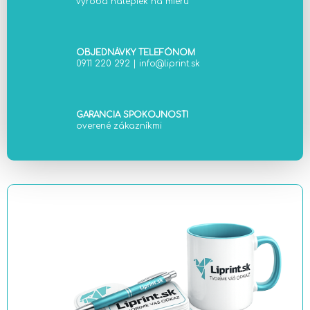
výroba nálepiek na mieru
p
r
v
k
OBJEDNÁVKY TELEFÓNOM
0911 220 292
|
info@liprint.sk
y
v
ý
p
GARANCIA SPOKOJNOSTI
i
overené zákazníkmi
s
u