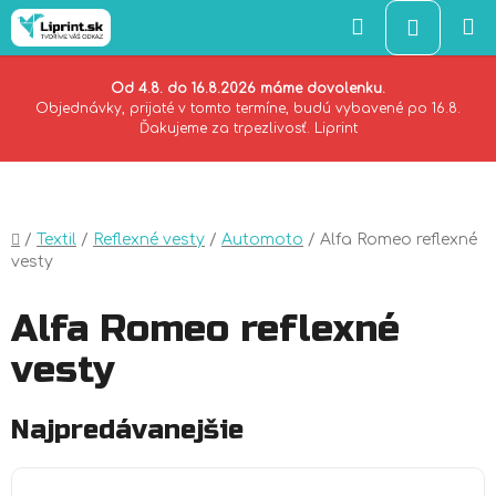
Hľadať
NÁKU
KOŠÍK
Od 4.8. do 16.8.2026 máme dovolenku.
Objednávky, prijaté v tomto termíne, budú vybavené po 16.8.
Ďakujeme za trpezlivosť. Liprint
Prejsť
na
obsah
Domov
/
Textil
/
Reflexné vesty
/
Automoto
/
Alfa Romeo reflexné
vesty
Alfa Romeo reflexné
vesty
Najpredávanejšie