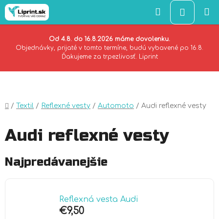
Hľadať
NÁKU
KOŠÍK
Od 4.8. do 16.8.2026 máme dovolenku.
Objednávky, prijaté v tomto termíne, budú vybavené po 16.8.
Ďakujeme za trpezlivosť. Liprint
Prejsť
na
obsah
Domov
/
Textil
/
Reflexné vesty
/
Automoto
/
Audi reflexné vesty
Audi reflexné vesty
Najpredávanejšie
Reflexná vesta Audi
€9,50