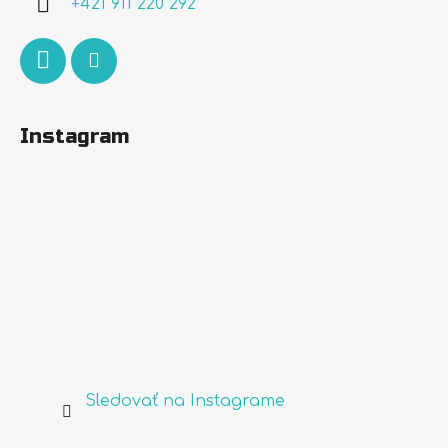
+421 911 220 292
e
Instagram
Sledovať na Instagrame