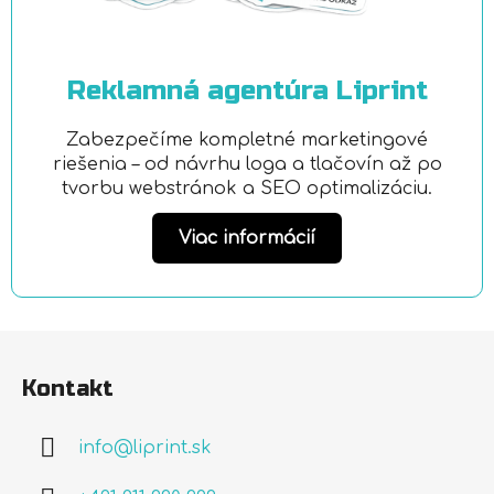
Reklamná agentúra Liprint
Zabezpečíme kompletné marketingové
riešenia – od návrhu loga a tlačovín až po
tvorbu webstránok a SEO optimalizáciu.
Viac informácií
Z
á
Kontakt
p
ä
info
@
liprint.sk
t
i