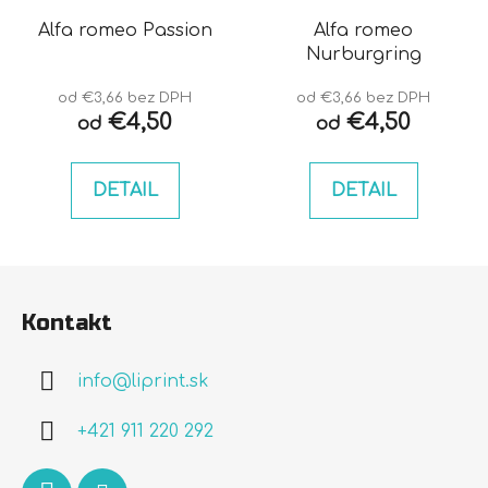
Alfa romeo Passion
Alfa romeo
Nurburgring
od €3,66 bez DPH
od €3,66 bez DPH
€4,50
€4,50
od
od
DETAIL
DETAIL
Z
á
Kontakt
p
ä
info
@
liprint.sk
t
i
+421 911 220 292
e