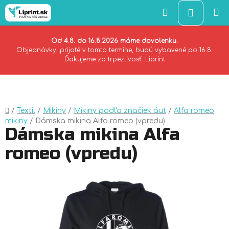
Hľadať
NÁKU
KOŠÍK
Od 4.8. do 16.8.2026 máme dovolenku.
Objednávky, prijaté v tomto termíne, budú vybavené po 16.8.
Ďakujeme za trpezlivosť. Liprint
Prejsť
na
obsah
Domov
/
Textil
/
Mikiny
/
Mikiny podľa značiek áut
/
Alfa romeo
mikiny
/
Dámska mikina Alfa romeo (vpredu)
Dámska mikina Alfa
romeo (vpredu)