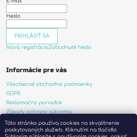
E-mail
Heslo
PRIHLÁSIŤ SA
Nová registrácia
Zabudnuté heslo
Informácie pre vás
Všeobecné obchodné podmienky
GDPR
Reklamačný poriadok
Zásady ochrany súkromia
Zásady používania súborov cookies
Táto stránka používa cookies na skvalitnenie
poskytovaných služieb. Kliknutím na tlačidlo
O nás
Súhlasím súhlasíte s používaním cookies, pokiaľ