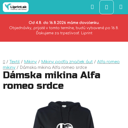
Hľadať
NÁKU
KOŠÍK
Od 4.8. do 16.8.2026 máme dovolenku.
Objednávky, prijaté v tomto termíne, budú vybavené po 16.8.
Ďakujeme za trpezlivosť. Liprint
Prejsť
na
obsah
Domov
/
Textil
/
Mikiny
/
Mikiny podľa značiek áut
/
Alfa romeo
mikiny
/
Dámska mikina Alfa romeo srdce
Dámska mikina Alfa
romeo srdce