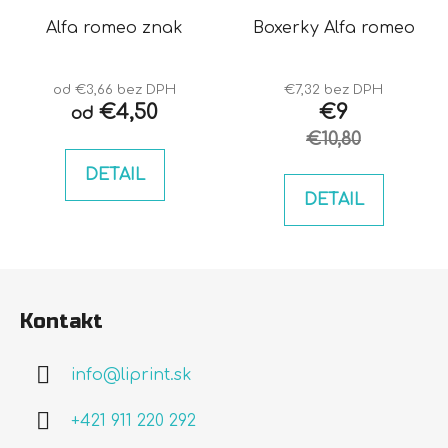
Alfa romeo znak
Boxerky Alfa romeo
od €3,66 bez DPH
€7,32 bez DPH
€4,50
€9
od
€10,80
DETAIL
DETAIL
Z
á
Kontakt
p
ä
info
@
liprint.sk
t
i
+421 911 220 292
e