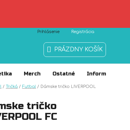
Prihlásenie
Registrácia
Zásady používania súborov cookies
O nás
FAQ
PRÁZDNY KOŠÍK
NÁKUPNÝ
KOŠÍK
tika
Merch
Ostatné
Informácie
v
l
/
Tričká
/
Futbal
/
Dámske tričko LIVERPOOL
mske tričko
VERPOOL FC