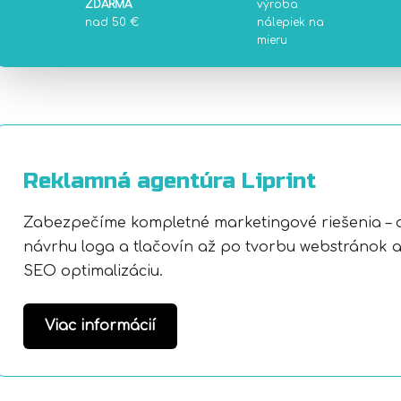
ZDARMA
výroba
nad 50 €
nálepiek na
mieru
Reklamná agentúra Liprint
Zabezpečíme kompletné marketingové riešenia – 
návrhu loga a tlačovín až po tvorbu webstránok 
SEO optimalizáciu.
Viac informácií