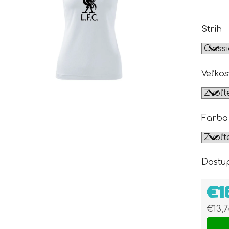
Strih
Veľkos
Farba
Dostu
€1
€13,
Jedn