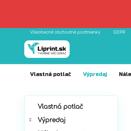
Prejsť
Všeobecné obchodné podmienky
GDPR
na
obsah
Vlastná potlač
Výpredaj
Nále
B
K
Preskočiť
o
Vlastná potlač
a
kategórie
č
t
Výpredaj
n
e
ý
g