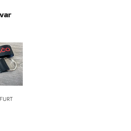
ovar
 FURT