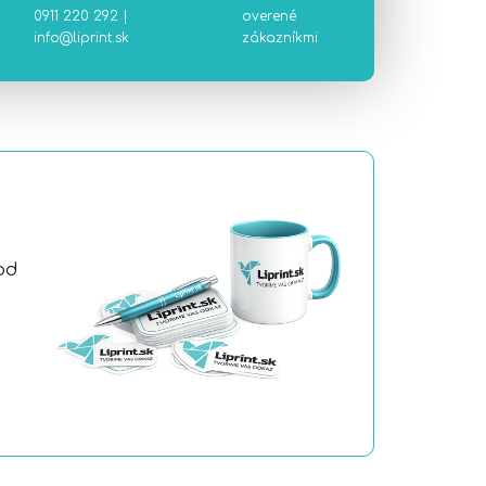
0911 220 292
|
overené
info@liprint.sk
zákazníkmi
od
a