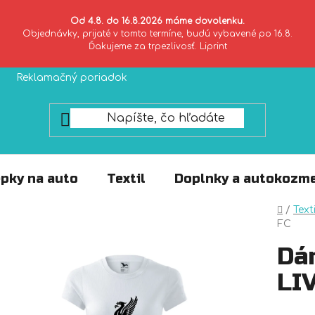
Od 4.8. do 16.8.2026 máme dovolenku.
Objednávky, prijaté v tomto termíne, budú vybavené po 16.8.
Ďakujeme za trpezlivosť. Liprint
Reklamačný poriadok
Zásady ochrany súkromia
pky na auto
Textil
Doplnky a autokozme
Domo
/
Texti
FC
Dá
LI