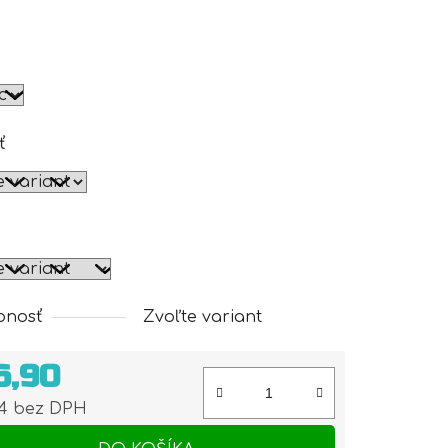
ť
pnosť
Zvoľte variant
6,90
74 bez DPH
otková cena: