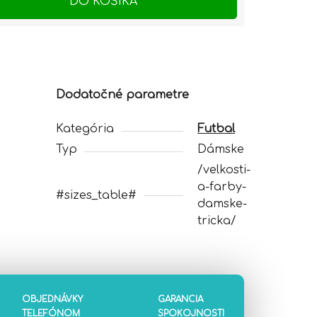
DO KOŠÍKA
Dodatočné parametre
Kategória
Futbal
Typ
Dámske
/velkosti-
a-farby-
#sizes_table#
damske-
tricka/
OBJEDNÁVKY
GARANCIA
TELEFÓNOM
SPOKOJNOSTI