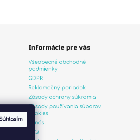
Informácie pre vás
Všeobecné obchodné
podmienky
GDPR
Reklamačný poriadok
Zásady ochrany súkromia
Zásady používania súborov
uté
cookies
Súhlasím
O nás
FAQ