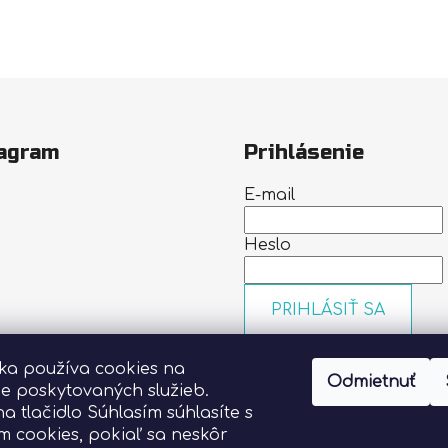
agram
Prihlásenie
E-mail
Heslo
PRIHLÁSIŤ SA
Nová registrácia
Zabudn
nka používa cookies na
heslo
Odmietnuť
Sledovať na Instagrame
ie poskytovaných služieb.
na tlačidlo Súhlasím súhlasíte s
m cookies, pokiaľ sa neskôr