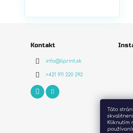
Z
á
Kontakt
Inst
p
ä
info
@
liprint.sk
t
i
+421 911 220 292
e
Táto strá
skvalitnen
Kliknutím 
používaní