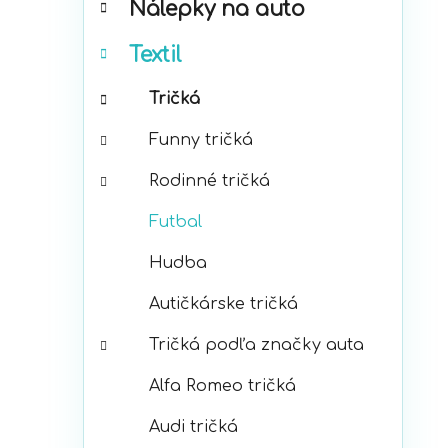
Nálepky na auto
ó
p
r
a
Textil
i
n
e
e
Tričká
l
Funny tričká
Rodinné tričká
Futbal
Hudba
Autičkárske tričká
Tričká podľa značky auta
Alfa Romeo tričká
Audi tričká